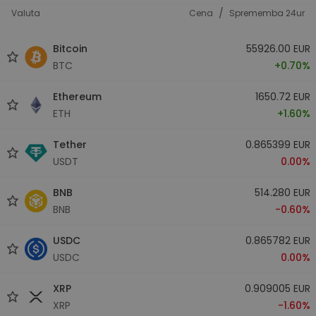
/
Valuta
Cena
Sprememba 24ur
Bitcoin
55926.00 EUR
BTC
+0.70%
Ethereum
1650.72 EUR
ETH
+1.60%
Tether
0.865399 EUR
USDT
0.00%
BNB
514.280 EUR
BNB
-0.60%
USDC
0.865782 EUR
USDC
0.00%
XRP
0.909005 EUR
XRP
-1.60%