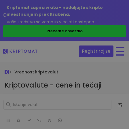
Kriptomat zapira vrata – nadaljujte s kripto
investiranjem prek Krakena.
Vaša sredstva so varna in v celoti dostopna.
Preberite obvestilo
Registriraj se
Vrednost kriptovalut
Kriptovalute - cene in tečaji