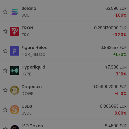
Solana
63.590 EUR
SOL
-1.00%
TRON
0.283139000 EUR
TRX
-0.30%
Figure Heloc
0.883557 EUR
FIGR_HELOC
+1.70%
Hyperliquid
47.980 EUR
HYPE
-3.10%
Dogecoin
0.059902000 EUR
DOGE
-1.10%
USDS
0.866093 EUR
USDS
0.00%
LEO Token
8.4500 EUR