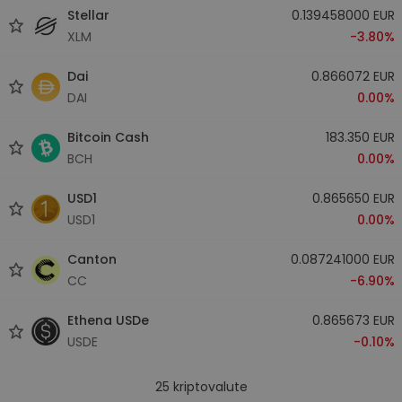
Stellar
0.139458000 EUR
XLM
-3.80%
Dai
0.866072 EUR
DAI
0.00%
Bitcoin Cash
183.350 EUR
BCH
0.00%
USD1
0.865650 EUR
USD1
0.00%
Canton
0.087241000 EUR
CC
-6.90%
Ethena USDe
0.865673 EUR
USDE
-0.10%
25
kriptovalute