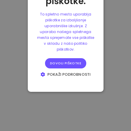
piškotke.
To spletno mesto uporablja
piškotke za izboljšanje
uporabniške izkušnje. Z
uporabo našega spletnega
mesta sprejemate vse piškotke
v skladu z našo politiko
piškotkov.
DOVOLI PIŠKOTKE
POKAŽI PODROBNOSTI
NUJNO POTREBNI
IZVEDBENI
CILJANJE
FUNKCIONALNOST