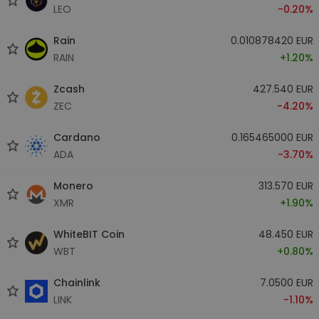
LEO
-0.20%
Rain
0.010878420 EUR
RAIN
+1.20%
Zcash
427.540 EUR
ZEC
-4.20%
Cardano
0.165465000 EUR
ADA
-3.70%
Monero
313.570 EUR
XMR
+1.90%
WhiteBIT Coin
48.450 EUR
WBT
+0.80%
Chainlink
7.0500 EUR
LINK
-1.10%