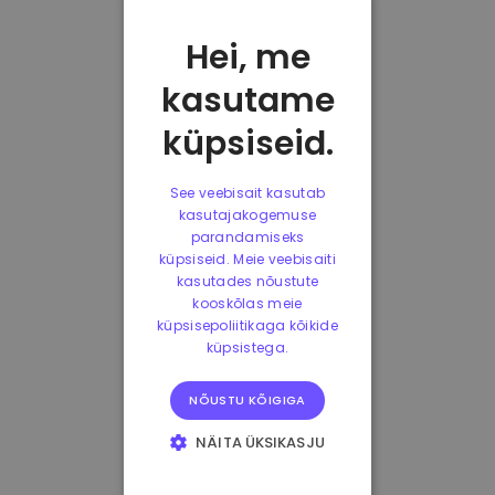
Hei, me
kasutame
küpsiseid.
See veebisait kasutab
kasutajakogemuse
parandamiseks
küpsiseid. Meie veebisaiti
kasutades nõustute
kooskõlas meie
küpsisepoliitikaga kõikide
küpsistega.
NÕUSTU KÕIGIGA
NÄITA ÜKSIKASJU
HÄDAVAJALIKUD