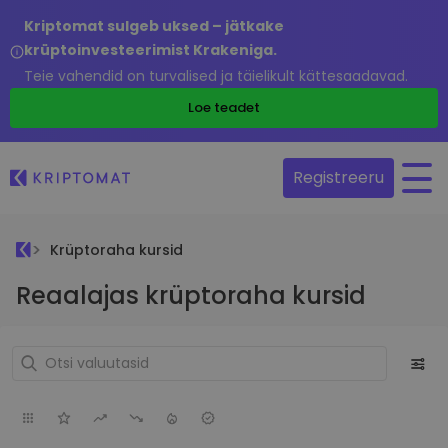
Kriptomat sulgeb uksed – jätkake
krüptoinvesteerimist Krakeniga.
Teie vahendid on turvalised ja täielikult kättesaadavad.
Loe teadet
Registreeru
Krüptoraha kursid
Reaalajas krüptoraha kursid