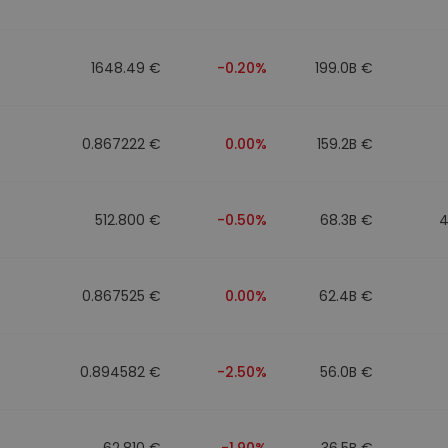
фейл за
довател
1648.49 €
-0.20%
199.0B €
ратегия
0.867222 €
0.00%
159.2B €
512.800 €
-0.50%
68.3B €
4
0.867525 €
0.00%
62.4B €
0.894582 €
-2.50%
56.0B €
62.810 €
-1.90%
36.5B €