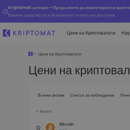
Kriptomat затваря – Продължете да инвестирате в крипт
Вашите средства са в безопасност и напълно достъпни.
Цени на Криптовалути
Нау
Цени на Криптовалути
Наско
Цени на криптовал
Послед
Купуване и продаване
Всички цени
Kripto
криптовалута
Над 300+ криптовалути
Купете 300+ криптовалу
Ако бя
Топ печеливши & губещи
...днес
Размяна на криптовал
Намерете възможности за
Всички активи
Списък за наблюдение
Пече
Над 1 000 опции за двойк
инвестиране
Интелигентни портфо
Валута
Интелигентен начин за 
в криптовалути
Bitcoin
Kriptomat Портфейл