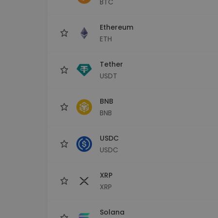
BTC
Сигурен и опростен порт
криптовалута
Ethereum
Инвестиционен изсле
Намери своята крипто ст
ETH
Tether
USDT
BNB
BNB
USDC
USDC
XRP
XRP
Solana