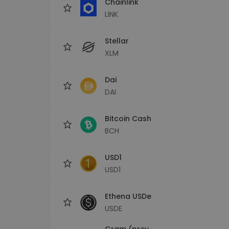
Chainlink
LINK
Stellar
XLM
Dai
DAI
Bitcoin Cash
BCH
USD1
USD1
Ethena USDe
USDE
Gram (prev.