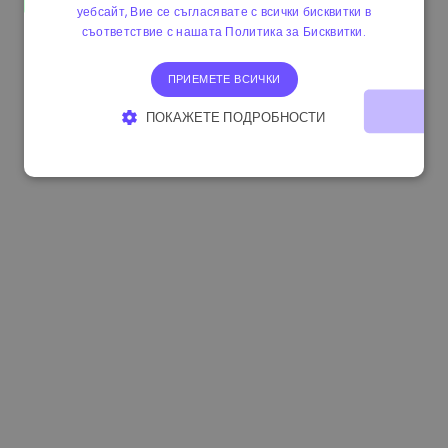
уебсайт, Вие се съгласявате с всички бисквитки в
1.190000 €
-2.10%
3.3B €
съответствие с нашата Политика за Бисквитки.
ПРИЕМЕТЕ ВСИЧКИ
ПОКАЖЕТЕ ПОДРОБНОСТИ
СТРОГО НЕОБХОДИМО
ЕФЕКТИВНОСТ
ТАРГЕТИРАНЕ
ФУНКЦИОНАЛНОСТ