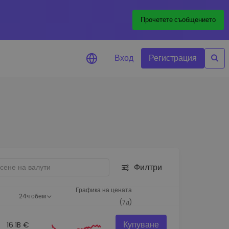
Прочетете съобщението
Вход
Регистрация
али за цените
лизации на цените на
ите ви токени в реално време
леждане на активи
йте възможности за
тиции
Филтри
из на портфолио
игентни прозрения за
Графика на цената
24ч обем
алнo изпълнение
(7д)
Купуване
16.1B €