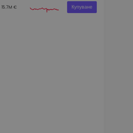
Купуване
15.7M €