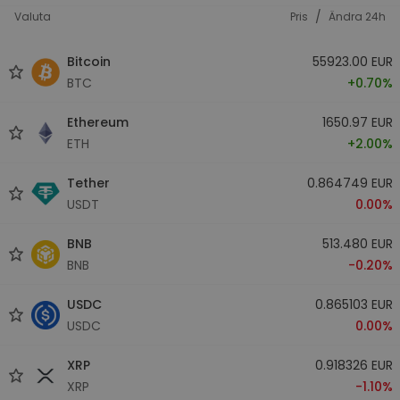
/
Valuta
Pris
Ändra 24h
Bitcoin
55923.00 EUR
BTC
+0.70%
Ethereum
1650.97 EUR
ETH
+2.00%
Tether
0.864749 EUR
USDT
0.00%
BNB
513.480 EUR
BNB
-0.20%
USDC
0.865103 EUR
USDC
0.00%
XRP
0.918326 EUR
XRP
-1.10%