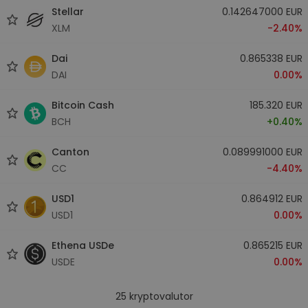
Stellar
0.142647000 EUR
XLM
-2.40%
Dai
0.865338 EUR
DAI
0.00%
Bitcoin Cash
185.320 EUR
BCH
+0.40%
Canton
0.089991000 EUR
CC
-4.40%
USD1
0.864912 EUR
USD1
0.00%
Ethena USDe
0.865215 EUR
USDE
0.00%
25
kryptovalutor