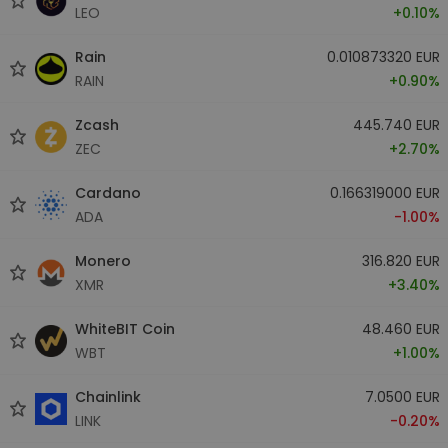
LEO
+0.10%
Rain
0.010873320 EUR
RAIN
+0.90%
Zcash
445.740 EUR
ZEC
+2.70%
Cardano
0.166319000 EUR
ADA
-1.00%
Monero
316.820 EUR
XMR
+3.40%
WhiteBIT Coin
48.460 EUR
WBT
+1.00%
Chainlink
7.0500 EUR
LINK
-0.20%