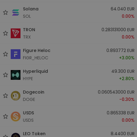
Solana
64.040 EUR
SOL
0.00%
TRON
0.283131000 EUR
TRX
0.00%
Figure Heloc
0.893772 EUR
FIGR_HELOC
+3.00%
Hyperliquid
49.300 EUR
HYPE
+2.80%
Dogecoin
0.060543000 EUR
DOGE
-0.30%
USDS
0.865338 EUR
USDS
0.00%
LEO Token
8.4400 EUR