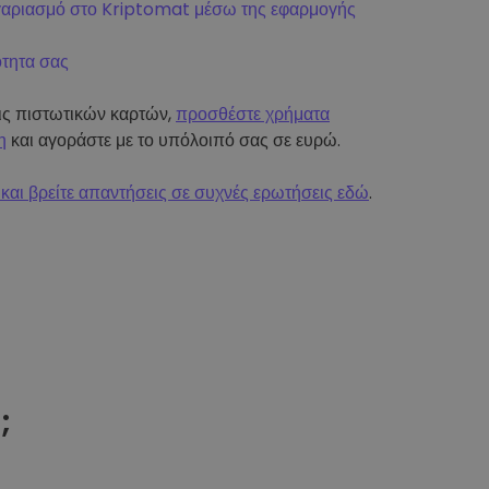
γαριασμό στο Kriptomat μέσω της εφαρμογής
ότητα σας
εις πιστωτικών καρτών,
προσθέστε χρήματα
η
και αγοράστε με το υπόλοιπό σας σε ευρώ.
και βρείτε απαντήσεις σε συχνές ερωτήσεις εδώ
.
t
;