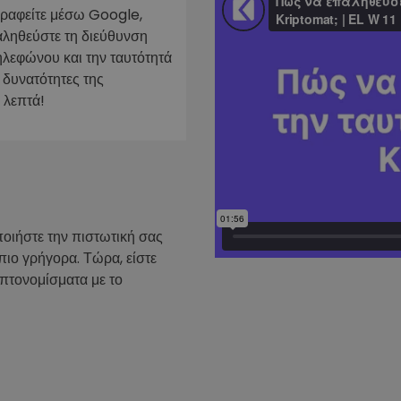
γραφείτε μέσω Google,
ν
αληθεύστε τη διεύθυνση
ρατηγική
ηλεφώνου και την ταυτότητά
 δυνατότητες της
 λεπτά!
ποιήστε την πιστωτική σας
πιο γρήγορα. Τώρα, είστε
υπτονομίσματα με το