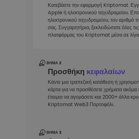
Κατεβάστε την εφαρμογή Kriptomat. Εγ
Εξερεύνηση επενδύσεω
Apple ή ηλεκτρονικού ταχυδρομείου. Επ
Βρες τη δική σου crypto στ
ηλεκτρονικού ταχυδρομείου, τον αριθμό τ
σας. Συγχαρητήρια, ξεκλειδώσατε όλες τις
πλατφόρμας του Kriptomat μέσα σε λίγα
ΒΉΜΑ 2
Προσθήκη
κεφαλαίων
Κάντε μια τραπεζική κατάθεση ή χρησιμο
κάρτα για να προσθέσετε χρήματα ακόμα 
έτοιμοι να αγοράσετε και 2000+ άλλα κρ
Kriptomat Web3 Πορτοφόλι.
ΒΉΜΑ 3