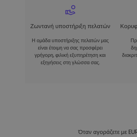
Ζωντανή υποστήριξη πελατών
Κορυφ
Η ομάδα υποστήριξης πελατών μας
Πρ
είναι έτοιμη να σας προσφέρει
δη
γρήγορη, φιλική εξυπηρέτηση και
διακρι
εξηγήσεις στη γλώσσα σας.
Όταν αγοράζετε με EU