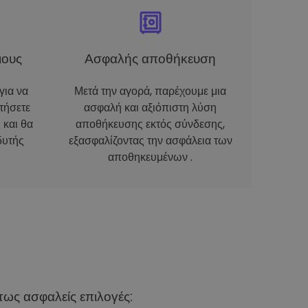
ιους
Ασφαλής αποθήκευση
για να
Μετά την αγορά, παρέχουμε μια
τήσετε
ασφαλή και αξιόπιστη λύση
 και θα
αποθήκευσης εκτός σύνδεσης,
δυτής
εξασφαλίζοντας την ασφάλεια των
αποθηκευμένων .
ως ασφαλείς επιλογές: