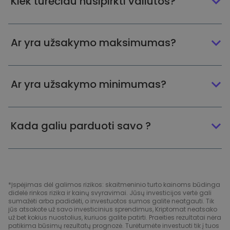
Kiek turėčiau nusipirkti valiutos?
Ar yra užsakymo maksimumas?
Ar yra užsakymo minimumas?
Kada galiu parduoti savo ?
*Įspėjimas dėl galimos rizikos: skaitmeninio turto kainoms būdinga
didelė rinkos rizika ir kainų svyravimai. Jūsų investicijos vertė gali
sumažėti arba padidėti, o investuotos sumos galite neatgauti. Tik
jūs atsakote už savo investicinius sprendimus, Kriptomat neatsako
už bet kokius nuostolius, kuriuos galite patirti. Praeities rezultatai nėra
patikima būsimų rezultatų prognozė. Turėtumėte investuoti tik į tuos