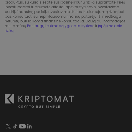
produktus, su kuriais esate susipažinę ir kurių riziką suprantate. Prieš
investuodami turėtumėte atidžiai apsvarstyti savo investavimo
patirtį, finansinę padėtį, investavimo tikslus ir toleruojamą riziką bei
pasikonsultuoti su nepriklausomu finansų patarėju. Ši medžiaga
neturėtų būti laikoma finansine konsultacija. Daugiau informacijos
rasite mūsų
Paslaugų teikimo sąlygose taisyklėse
ir
Įspėjime apie
riziką
.