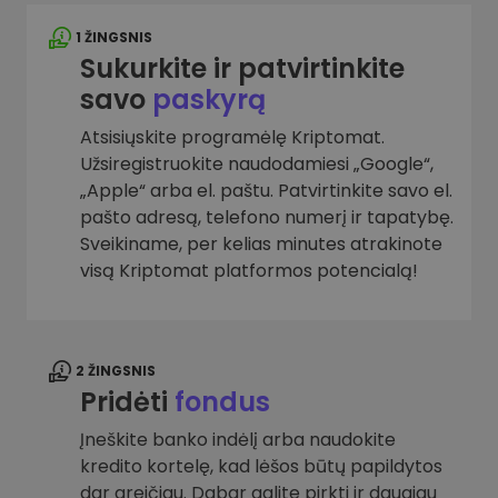
1 ŽINGSNIS
Sukurkite ir patvirtinkite
savo
paskyrą
Atsisiųskite programėlę Kriptomat.
Užsiregistruokite naudodamiesi „Google“,
„Apple“ arba el. paštu. Patvirtinkite savo el.
pašto adresą, telefono numerį ir tapatybę.
Sveikiname, per kelias minutes atrakinote
visą Kriptomat platformos potencialą!
2 ŽINGSNIS
Pridėti
fondus
Įneškite banko indėlį arba naudokite
kredito kortelę, kad lėšos būtų papildytos
dar greičiau. Dabar galite pirkti ir daugiau