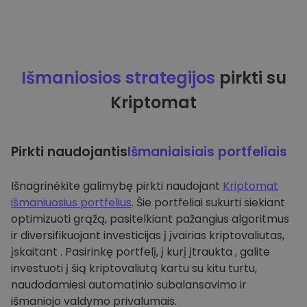
Išmaniosios strategijos
pirkti su
Kriptomat
Pirkti naudojantis
Išmaniaisiais portfeliais
Išnagrinėkite galimybę pirkti naudojant
Kriptomat
išmaniuosius portfelius
. Šie portfeliai sukurti siekiant
optimizuoti grąžą, pasitelkiant pažangius algoritmus
ir diversifikuojant investicijas į įvairias kriptovaliutas,
įskaitant . Pasirinkę portfelį, į kurį įtraukta , galite
investuoti į šią kriptovaliutą kartu su kitu turtu,
naudodamiesi automatinio subalansavimo ir
išmaniojo valdymo privalumais.