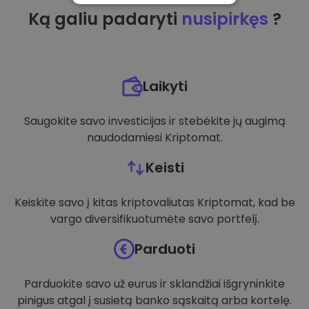
Ką galiu padaryti
nusipirkęs
?
VEIKIMĄ GERINANTYS
TIKSLINIAI
FUNKCINIAI
Laikyti
Saugokite savo investicijas ir stebėkite jų augimą
naudodamiesi Kriptomat.
Keisti
Keiskite savo į kitas kriptovaliutas Kriptomat, kad be
vargo diversifikuotumėte savo portfelį.
Parduoti
Parduokite savo už eurus ir sklandžiai išgryninkite
pinigus atgal į susietą banko sąskaitą arba kortelę.