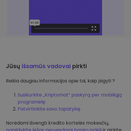
Jūsų
išsamūs vadovai
pirkti
Reikia daugiau informacijos apie tai, kaip įsigyti ?
Susikurkite „Kriptomat“ paskyrą per mobiliąją
programėlę
Patvirtinkite savo tapatybę
Norėdami išvengti kredito kortelės mokesčių,
papildykite lėšas pervesdami banko indėlį
ir pirkite ,