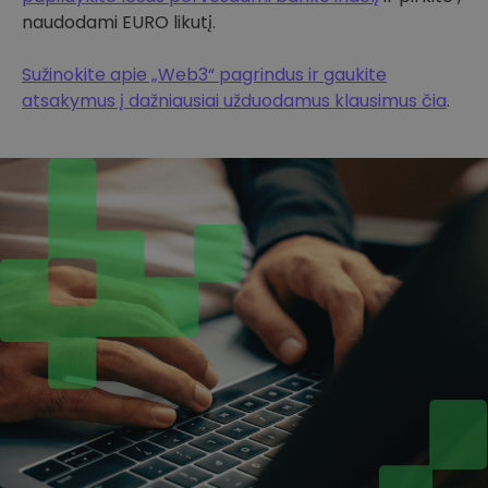
naudodami EURO likutį.
Sužinokite apie „Web3“ pagrindus ir gaukite
atsakymus į dažniausiai užduodamus klausimus čia
.