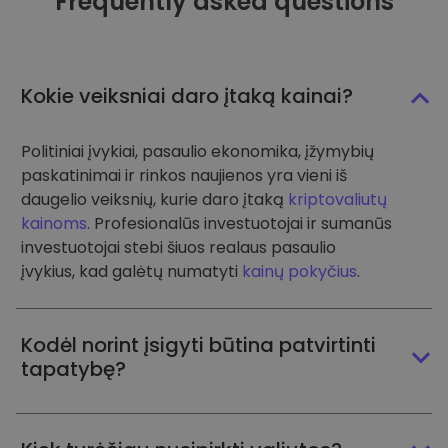
Frequently asked questions
Kokie veiksniai daro įtaką kainai?
Politiniai įvykiai, pasaulio ekonomika, įžymybių
paskatinimai ir rinkos naujienos yra vieni iš
daugelio veiksnių, kurie daro įtaką
kriptovaliutų
kainoms
. Profesionalūs investuotojai ir sumanūs
investuotojai stebi šiuos realaus pasaulio
įvykius, kad galėtų numatyti
kainų pokyčius
.
Kodėl norint įsigyti būtina patvirtinti
tapatybę?