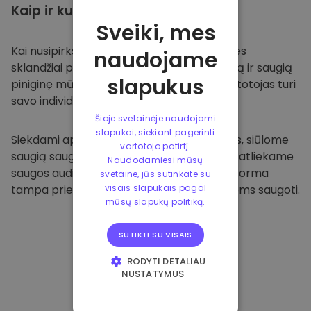
Kaip ir kur
saugoti
Sveiki, mes
Kai nusipirksite
Kriptomat platformoje
, mes
naudojame
sklandžiai pervesime valiutą į jūsų specialią ir saugią
slapukus
piniginę mūsų platformoje. Kiekvienas vartotojas turi
savo individualią piniginę.
Šioje svetainėje naudojami
slapukai, siekiant pagerinti
Siekdami apsaugoti savo klientus ir jų lėšas, siūlome
vartotojo patirtį.
saugią saugyklą neprisijungus ir reguliariai atliekame
Naudodamiesi mūsų
saugos auditus. Dėl šio požiūrio mūsų platforma
svetaine, jūs sutinkate su
tampa prieglobsčiu ir kitoms kriptovaliutoms saugoti.
visais slapukais pagal
mūsų slapukų politiką.
SUTIKTI SU VISAIS
RODYTI DETALIAU
NUSTATYMUS
BŪTINIEJI