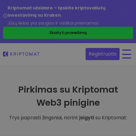
Kriptomat užsidaro – tęskite kriptovaliutų
investavimą su Kraken.
Jūsų lėšos yra saugios ir visiškai prieinamos.
Skaityti pranešimą
Registruotis
Pirkimas su Kriptomat
Web3 pinigine
Trys paprasti žingsniai, norint
įsigyti
su Kriptomat: