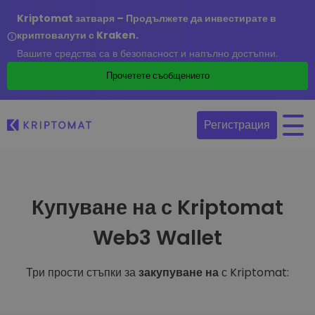
Kriptomat затваря – Продължете да инвестирате в
криптовалути с Kraken.
Вашите средства са в безопасност и напълно достъпни.
Прочетете съобщението
Регистрация
Купуване на с Kriptomat
Web3 Wallet
Три прости стъпки за
закупуване на
с Kriptomat: