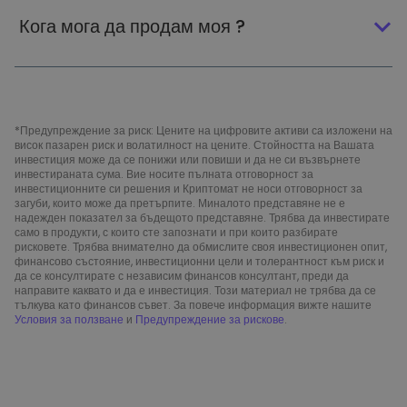
Кога мога да продам моя ?
*Предупреждение за риск: Цените на цифровите активи са изложени на
висок пазарен риск и волатилност на цените. Стойността на Вашата
инвестиция може да се понижи или повиши и да не си възвърнете
инвестираната сума. Вие носите пълната отговорност за
инвестиционните си решения и Криптомат не носи отговорност за
загуби, които може да претърпите. Миналото представяне не е
надежден показател за бъдещото представяне. Трябва да инвестирате
само в продукти, с които сте запознати и при които разбирате
рисковете. Трябва внимателно да обмислите своя инвестиционен опит,
финансово състояние, инвестиционни цели и толерантност към риск и
да се консултирате с независим финансов консултант, преди да
направите каквато и да е инвестиция. Този материал не трябва да се
тълкува като финансов съвет. За повече информация вижте нашите
Условия за ползване
и
Предупреждение за рискове
.