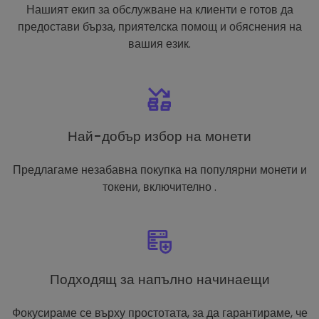
Нашият екип за обслужване на клиенти е готов да
предостави бърза, приятелска помощ и обяснения на
вашия език.
Най-добър избор на монети
Предлагаме незабавна покупка на популярни монети и
токени, включително .
Подходящ за напълно начинаещи
Фокусираме се върху простотата, за да гарантираме, че