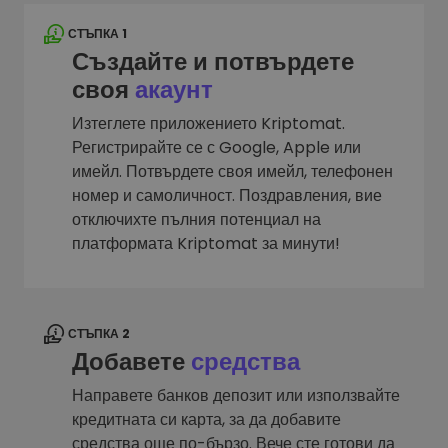
СТЪПКА 1
Създайте и потвърдете
своя
акаунт
Изтеглете приложението Kriptomat.
Регистрирайте се с Google, Apple или
имейл. Потвърдете своя имейл, телефонен
номер и самоличност. Поздравления, вие
отключихте пълния потенциал на
платформата Kriptomat за минути!
СТЪПКА 2
Добавете
средства
Направете банков депозит или използвайте
кредитната си карта, за да добавите
средства още по-бързо. Вече сте готови да