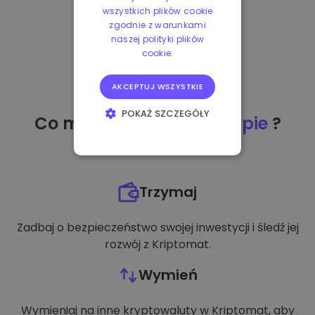
wszystkich plików cookie
zgodnie z warunkami
naszej polityki plików
cookie.
AKCEPTUJ WSZYSTKIE
POKAŻ SZCZEGÓŁY
Co mogę zrobić
po zakupie
?
NIEZBĘDNE
WYDAJNOŚĆ
Trzymaj
TARGETOWANIE
Zadbaj o bezpieczeństwo swojej inwestycji i śledź jej
FUNKCJONALNOŚĆ
rozwój z Kriptomat.
Wymień
Wymieniaj na inne kryptowaluty w Kriptomat, aby