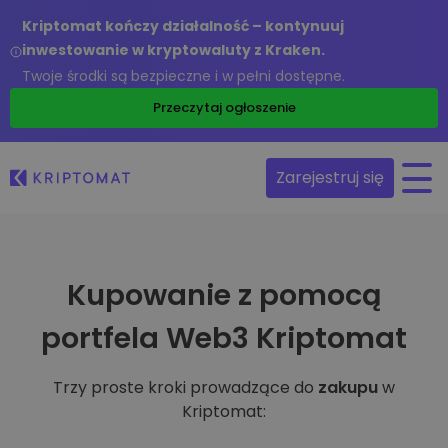
Kriptomat kończy działalność – kontynuuj
inwestowanie w kryptowaluty z Kraken.
Twoje środki są bezpieczne i w pełni dostępne.
Przeczytaj ogłoszenie
Zarejestruj się
Kupowanie z pomocą
portfela Web3 Kriptomat
Trzy proste kroki prowadzące do
zakupu
w
Kriptomat: