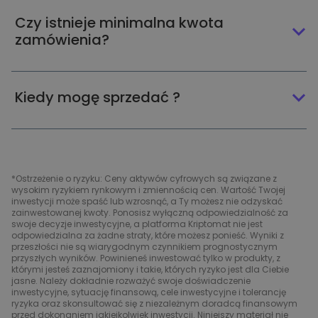
Czy istnieje minimalna kwota
zamówienia?
Kiedy mogę sprzedać ?
*Ostrzeżenie o ryzyku: Ceny aktywów cyfrowych są związane z
wysokim ryzykiem rynkowym i zmiennością cen. Wartość Twojej
inwestycji może spaść lub wzrosnąć, a Ty możesz nie odzyskać
zainwestowanej kwoty. Ponosisz wyłączną odpowiedzialność za
swoje decyzje inwestycyjne, a platforma Kriptomat nie jest
odpowiedzialna za żadne straty, które możesz ponieść. Wyniki z
przeszłości nie są wiarygodnym czynnikiem prognostycznym
przyszłych wyników. Powinieneś inwestować tylko w produkty, z
którymi jesteś zaznajomiony i takie, których ryzyko jest dla Ciebie
jasne. Należy dokładnie rozważyć swoje doświadczenie
inwestycyjne, sytuację finansową, cele inwestycyjne i tolerancję
ryzyka oraz skonsultować się z niezależnym doradcą finansowym
przed dokonaniem jakiejkolwiek inwestycji. Niniejszy materiał nie