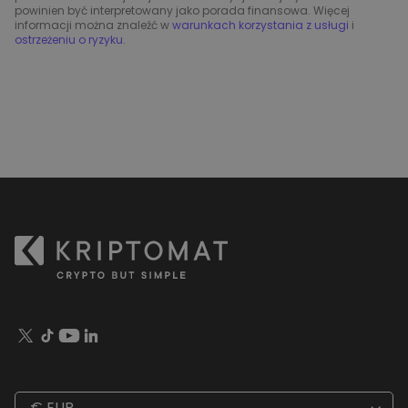
powinien być interpretowany jako porada finansowa. Więcej
informacji można znaleźć w
warunkach korzystania z usługi
i
ostrzeżeniu o ryzyku
.
€ EUR