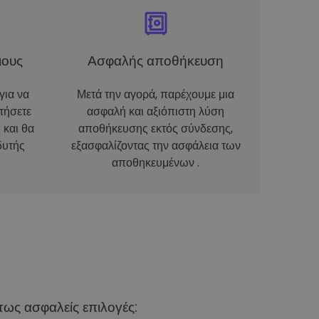
ιους
Ασφαλής αποθήκευση
για να
Μετά την αγορά, παρέχουμε μια
τήσετε
ασφαλή και αξιόπιστη λύση
 και θα
αποθήκευσης εκτός σύνδεσης,
δυτής
εξασφαλίζοντας την ασφάλεια των
αποθηκευμένων .
ως ασφαλείς επιλογές: