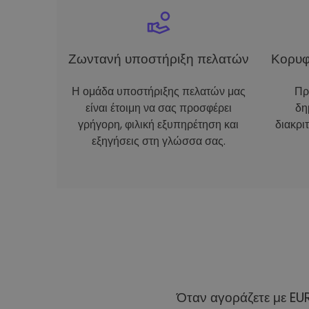
Ζωντανή υποστήριξη πελατών
Κορυφ
Η ομάδα υποστήριξης πελατών μας
Πρ
είναι έτοιμη να σας προσφέρει
δη
γρήγορη, φιλική εξυπηρέτηση και
διακρι
εξηγήσεις στη γλώσσα σας.
Όταν αγοράζετε με EU