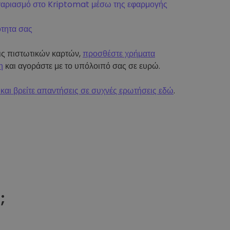
γαριασμό στο Kriptomat μέσω της εφαρμογής
ότητα σας
εις πιστωτικών καρτών,
προσθέστε χρήματα
η
και αγοράστε με το υπόλοιπό σας σε ευρώ.
και βρείτε απαντήσεις σε συχνές ερωτήσεις εδώ
.
t
;