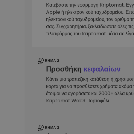
Κατεβάστε την εφαρμογή Kriptomat. Εγ
Εξερεύνηση επενδύσεω
Apple ή ηλεκτρονικού ταχυδρομείου. Επ
Βρες τη δική σου crypto στ
ηλεκτρονικού ταχυδρομείου, τον αριθμό τ
σας. Συγχαρητήρια, ξεκλειδώσατε όλες τις
πλατφόρμας του Kriptomat μέσα σε λίγα
ΒΉΜΑ 2
Προσθήκη
κεφαλαίων
Κάντε μια τραπεζική κατάθεση ή χρησιμο
κάρτα για να προσθέσετε χρήματα ακόμα 
έτοιμοι να αγοράσετε και 2000+ άλλα κρ
Kriptomat Web3 Πορτοφόλι.
ΒΉΜΑ 3