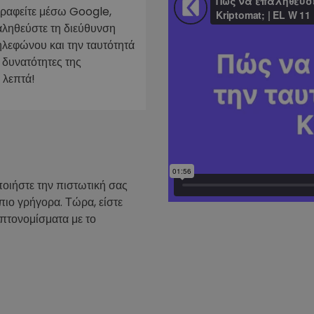
γραφείτε μέσω Google,
ν
αληθεύστε τη διεύθυνση
ρατηγική
ηλεφώνου και την ταυτότητά
 δυνατότητες της
 λεπτά!
ποιήστε την πιστωτική σας
πιο γρήγορα. Τώρα, είστε
υπτονομίσματα με το