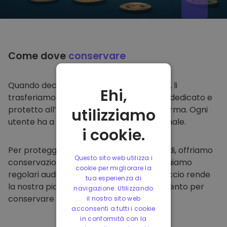
Come dove
conservare
Quando decidi di comprare su
Kriptomat
, li
Ehi,
trasferiamo direttamente nel tuo wallet dedicato e
protetto all’interno della nostra piattaforma. Ogni
utilizziamo
utente ha a disposizione un wallet personale.
i cookie.
Per proteggere i nostri clienti e i loro fondi, offriamo
Questo sito web utilizza i
conservazione offline protetta ed effettuiamo
cookie per migliorare la
regolari audit di sicurezza. Questo approccio rende
tua esperienza di
la nostra piattaforma un punto di riferimento per
navigazione. Utilizzando
conservare e altre criptovalute.
il nostro sito web
acconsenti a tutti i cookie
in conformità con la