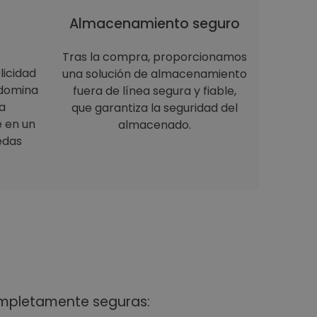
Almacenamiento seguro
Tras la compra, proporcionamos
licidad
una solución de almacenamiento
 domina
fuera de línea segura y fiable,
a
que garantiza la seguridad del
e en un
almacenado.
edas
ompletamente seguras: