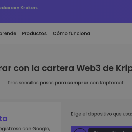
edas con Kraken.
prende
Productos
Cómo funciona
r
KriptoEarn
Al
ar con la cartera Web3 de Kri
dos recientemente
Gana recompensas con tus
Ac
 recién añadidos a
criptomonedas
ti
mat
fa
Tres sencillos pasos para
comprar
con Kriptomat:
Bóveda
biera comprado 100€
Ex
Ahorra criptomonedas para tu
futuro
De
aldría
es de
in
Compra recurrente
An
Inversiones programadas
Elige el dispositivo que usas
ntes
regularmente (DCA)
Pe
ta
 de invertir en
re
egístrese con Google,