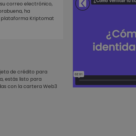
mat
 su correo electrónico,
iptomonedas
horabuena, ha
a plataforma Kriptomat
ersiones
ia cripto
jeta de crédito para
, estás listo para
as con la cartera Web3