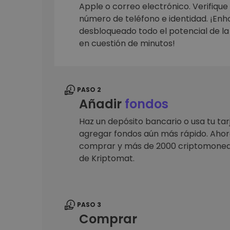
Monedero Kripto
Apple o correo electrónico. Verifique
Un monedero de cr
número de teléfono e identidad. ¡En
seguro y sencillo
desbloqueado todo el potencial de l
Explorador de inv
en cuestión de minutos!
Encuentra tu estrateg
PASO 2
Añadir
fondos
Haz un depósito bancario o usa tu tar
agregar fondos aún más rápido. Ahora
comprar y más de 2000 criptomoned
de Kriptomat.
PASO 3
Comprar