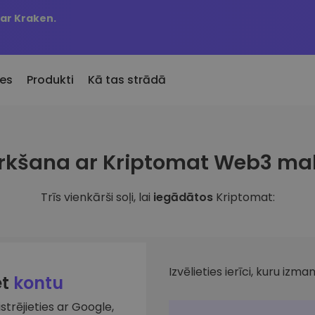
 ar Kraken.
es
Produkti
Kā tas strādā
KriptoEarn
Brīdin
irkšana ar Kriptomat Web3 ma
Pievienotie
Nopelniet atlīdzību par savu
Jūsu iec
Kriptomat pievienotie žetoni
kriptovalūtu
atjaunin
Trīs vienkārši soļi, lai
iegādātos
Kriptomat:
 būtu nopircis 100 €
Seifs
Aktīvi
bā…
ru
Uzkrājiet kriptovalūtu nākotnei
Atklājiet
en vērtība būtu
Portfeļ
Atkārtotie pirkumi
Viedas a
Regulāri plānotie ieguldījumi (DCA)
veiktspēj
Izvēlieties ierīci, kuru izman
et
kontu
istrējieties ar Google,
lūtu