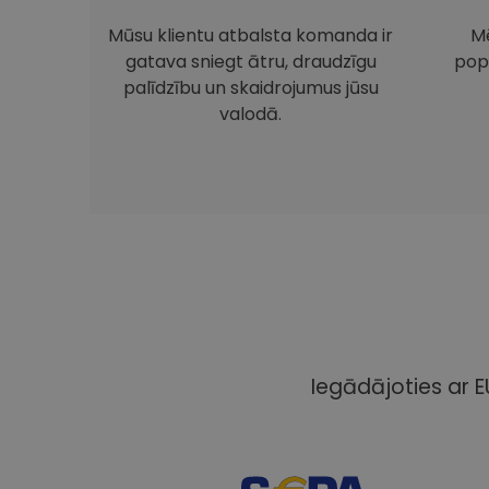
Mūsu klientu atbalsta komanda ir
Mē
gatava sniegt ātru, draudzīgu
pop
palīdzību un skaidrojumus jūsu
valodā.
Iegādājoties ar E