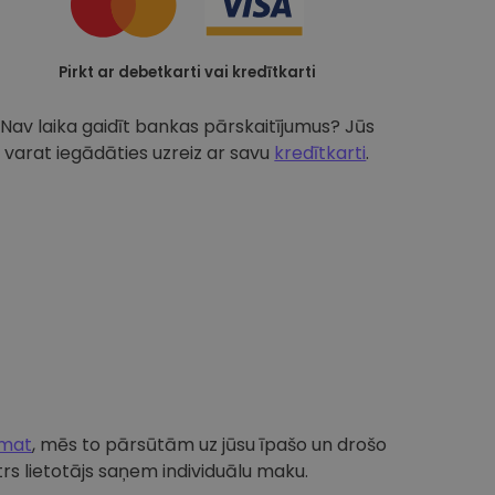
Pirkt ar debetkarti vai kredītkarti
Nav laika gaidīt bankas pārskaitījumus? Jūs
varat iegādāties uzreiz ar savu
kredītkarti
.
omat
, mēs to pārsūtām uz jūsu īpašo un drošo
s lietotājs saņem individuālu maku.