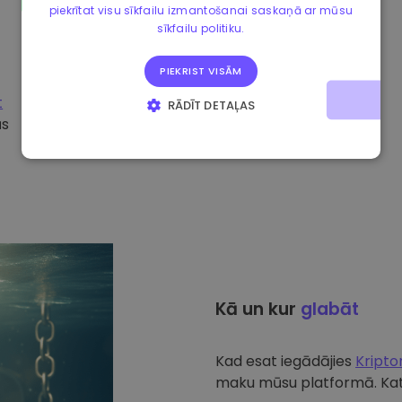
piekrītat visu sīkfailu izmantošanai saskaņā ar mūsu
sīkfailu politiku.
PIEKRIST VISĀM
t
RĀDĪT DETAĻAS
ūs
STRIKTI NEPIECIEŠAMIE
VEIKTSPĒJAS
MĒRĶA
FUNKCIONALITĀTES
Kā un kur
glabāt
Kad esat iegādājies
Kript
maku mūsu platformā. Katr