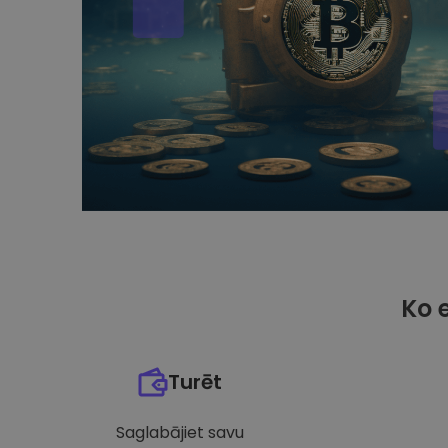
Ko 
Turēt
Saglabājiet savu