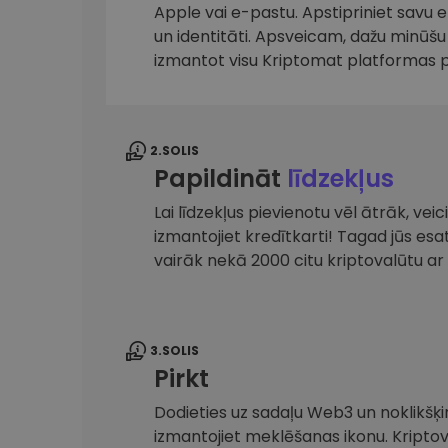
maks
Apple vai e-pastu. Apstipriniet savu 
un identitāti. Apsveicam, dažu minūšu 
Ieguldījumu palīgs
izmantot visu Kriptomat platformas 
Atrodi savu kripto stratēģiju
2.SOLIS
Papildināt
līdzekļus
Lai līdzekļus pievienotu vēl ātrāk, ve
izmantojiet kredītkarti! Tagad jūs es
vairāk nekā 2000 citu kriptovalūtu 
3.SOLIS
Pirkt
Dodieties uz sadaļu Web3 un noklikšķin
izmantojiet meklēšanas ikonu. Kripto