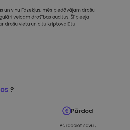
tus un viņu līdzekļus, mēs piedāvājam drošu
ulāri veicam drošības auditus. Šī pieeja
 drošu vietu un citu kriptovalūtu
jos
?
Pārdod
Pārdodiet savu ,