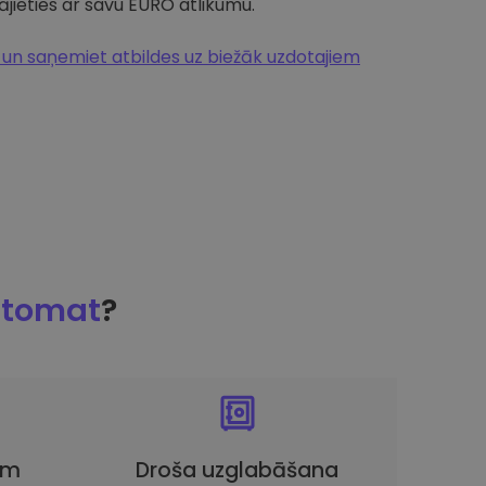
jieties ar savu EURO atlikumu.
n saņemiet atbildes uz biežāk uzdotajiem
ptomat
?
em
Droša uzglabāšana