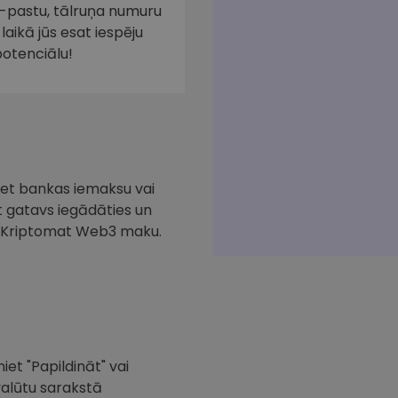
e-pastu, tālruņa numuru
laikā jūs esat iespēju
potenciālu!
iciet bankas iemaksu vai
at gatavs iegādāties un
ar Kriptomat Web3 maku.
iet "Papildināt" vai
valūtu sarakstā