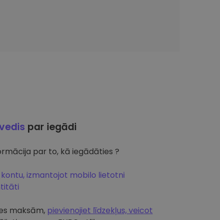
ļvedis
par iegādi
rmācija par to, kā iegādāties ?
 kontu, izmantojot mobilo lietotni
itāti
artes maksām,
pievienojiet līdzekļus, veicot