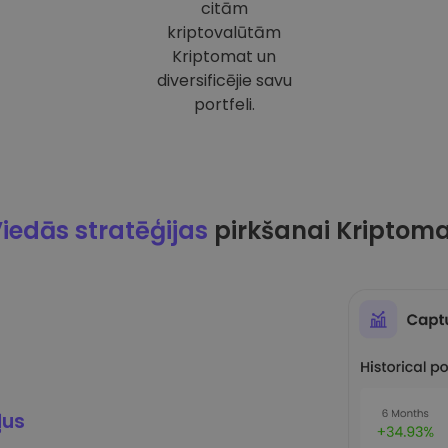
citām
kriptovalūtām
Kriptomat un
diversificējie savu
portfeli.
iedās stratēģijas
pirkšanai Kriptom
ļus