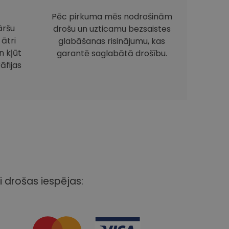
Pēc pirkuma mēs nodrošinām
āršu
drošu un uzticamu bezsaistes
 ātri
glabāšanas risinājumu, kas
 kļūt
garantē saglabātā drošību.
āfijas
i drošas iespējas: