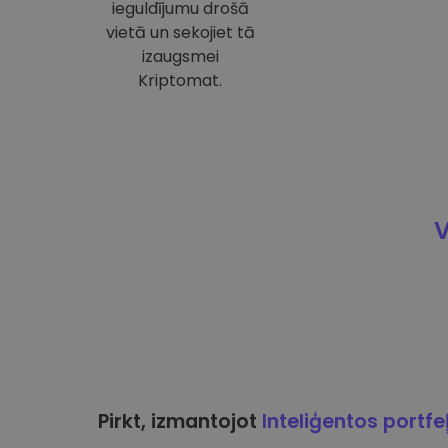
ieguldījumu drošā
vietā un sekojiet tā
izaugsmei
Kriptomat.
V
Pirkt, izmantojot
Inteliģentos portfe