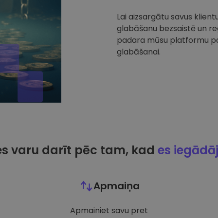
Lai aizsargātu savus klien
glabāšanu bezsaistē un reg
padara mūsu platformu par
glabāšanai.
es varu darīt pēc tam, kad
es iegādā
Apmaiņa
Apmainiet savu pret