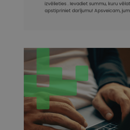
izvēlieties . Ievadiet summu, kuru vēla
apstipriniet darījumu! Apsveicam, jum