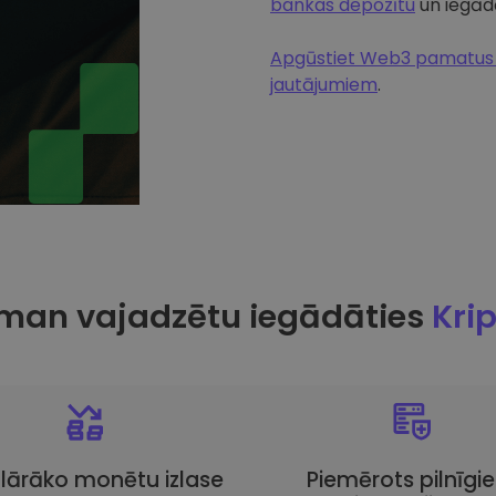
bankas depozītu
un iegādā
Apgūstiet Web3 pamatus u
jautājumiem
.
man vajadzētu iegādāties
Kri
lārāko monētu izlase
Piemērots pilnīgi