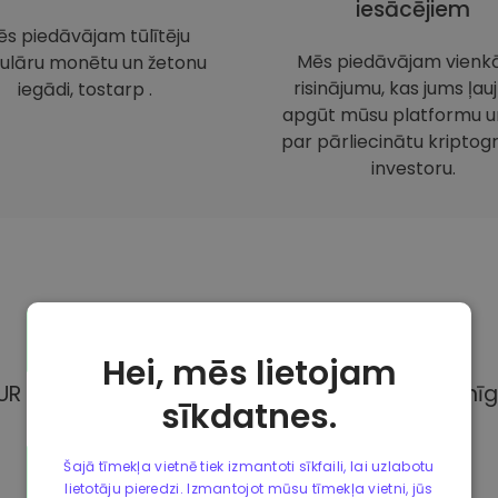
iesācējiem
s piedāvājam tūlītēju
Mēs piedāvājam vienk
ulāru monētu un žetonu
risinājumu, kas jums ļauj
iegādi, tostarp .
apgūt mūsu platformu un
par pārliecinātu kriptogr
investoru.
Maksājuma
metodes
Hei, mēs lietojam
UR Kriptomat, Jums ir pieejamas dažādas pilnīg
sīkdatnes.
Šajā tīmekļa vietnē tiek izmantoti sīkfaili, lai uzlabotu
lietotāju pieredzi. Izmantojot mūsu tīmekļa vietni, jūs