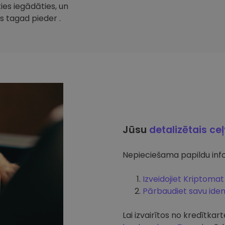
ties iegādāties, un
s tagad pieder .
Jūsu
detalizētais ce
Nepieciešama papildu info
Izveidojiet Kriptomat
Pārbaudiet savu ident
Lai izvairītos no kredītk