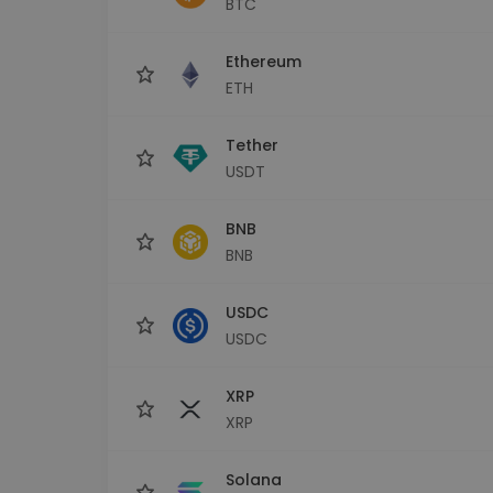
BTC
Εξερεύνηση επενδύσεω
Βρες τη δική σου crypto στ
Ethereum
ETH
Tether
USDT
BNB
BNB
USDC
USDC
XRP
XRP
Solana