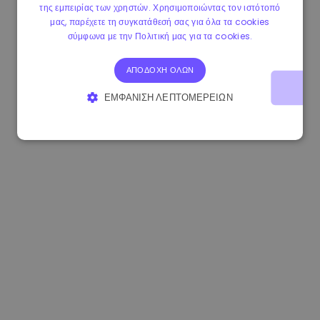
της εμπειρίας των χρηστών. Χρησιμοποιώντας τον ιστότοπό
1.170000 €
-1.80%
3.2B €
μας, παρέχετε τη συγκατάθεσή σας για όλα τα cookies
σύμφωνα με την Πολιτική μας για τα cookies.
ΑΠΟΔΟΧΉ ΌΛΩΝ
ΕΜΦΆΝΙΣΗ ΛΕΠΤΟΜΕΡΕΙΏΝ
ΑΠΟΛΎΤΩΣ ΑΠΑΡΑΊΤΗΤΑ
ΑΠΌΔΟΣΗΣ
ΣΤΌΧΕΥΣΗΣ
ΛΕΙΤΟΥΡΓΙΚΌΤΗΤΑΣ