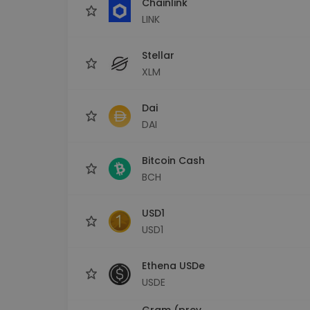
Chainlink
LINK
Stellar
XLM
Dai
DAI
Bitcoin Cash
BCH
USD1
USD1
Ethena USDe
USDE
Gram (prev.