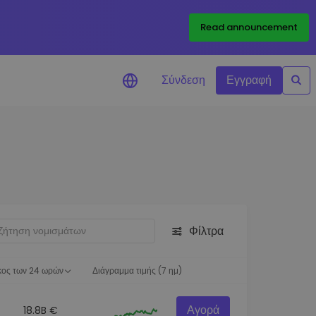
Read announcement
Σύνδεση
Εγγραφή
ιήσεις Τιμών
ώσεις τιμών σε πραγματικό
ια τα αγαπημένα σας διακριτικά
ύνηση επενδύσεων
ψτε επενδυτικές ευκαιρίες
Φίλτρα
ση χαρτοφυλακίου
 πληροφορίες για βέλτιστη
ση
κος των 24 ωρών
Διάγραμμα τιμής (7 ημ)
Αγορά
18.8B €