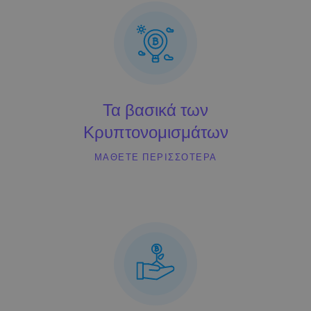
...σήμερα θα άξιζαν
Ευφυή χαρτοφυλάκια
Επενδύστε έξυπνα σε κρυπτονομίσματα
Πορτοφόλι του Kriptomat
Ένα ασφαλές και απλό πορτοφόλι κρυπτονομισμάτων
Εξερεύνηση επενδύσεων
Τα βασικά των
Βρες τη δική σου crypto στρατηγική
Κρυπτονομισμάτων
KriptoEarn
Κερδίστε ανταμοιβές στα κρυπτονομίσματά σας
ΜΆΘΕΤΕ ΠΕΡΙΣΣΌΤΕΡΑ
Χρηματοκιβώτιο
Αποταμιεύστε κρυπτονομίσματα για το μέλλον σας
Επαναλαμβανόμενη αγορά
Τακτικές προγραμματισμένες επενδύσεις (DCA)
Ειδοποιήσεις Τιμών
Ενημερώσεις τιμών σε πραγματικό χρόνο για τα αγαπημένα σας
διακριτικά
Εξερεύνηση επενδύσεων