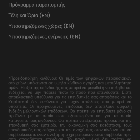
Πρόγραμμα παραπομπής
Τέλη και Όρια (EN)
Υποστηριζόμενες χώρες (EN)
Υποστηριζόμενες ενέργειες (EN)
*Προειδοποίηση κινδύνου: Οι τιμές των ψηφιακών περιουσιακών
στοιχείων υπόκεινται σε υψηλό κίνδυνο αγοράς και μεταβλητότητα
τιμών. Η αξία της επένδυσής σας μπορεί να μειωθεί ή να αυξηθεί και
ενδέχεται να μην πάρετε πίσω το ποσό που επενδύσατε. Είστε
αποκλειστικά υπεύθυνοι για τις επενδυτικές σας αποφάσεις και το
Kriptomat δεν ευθύνεται για τυχόν απώλειες που μπορεί να
υποστείτε. Οι προηγούμενες επιδόσεις δεν αποτελούν ασφαλή
ένδειξη μελλοντικών επιδόσεων. Θα πρέπει να επενδύετε μόνο σε
προϊόντα με τα οποία είστε εξοικειωμένοι και για τα οποία
κατανοείτε τους κινδύνους. Θα πρέπει να εξετάζετε προσεκτικά την
επενδυτική σας εμπειρία, την οικονομική σας κατάσταση, τους
επενδυτικούς σας στόχους και την ανοχή σας στον κίνδυνο και να
συμβουλεύεστε έναν ανεξάρτητο χρηματοοικονομικό σύμβουλο πριν
από οποιαδήποτε επένδυση. Το παρόν υλικό δεν πρέπει να