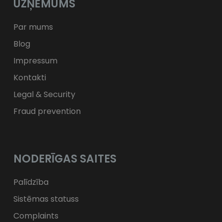
UZŅĒMUMS
ft
HUF
kr.
DKK
zł
PLN
Par mums
Blog
Impressum
Kontakti
Legal & Security
Fraud prevention
NODERĪGAS SAITES
Palīdzība
Sistēmas statuss
Complaints