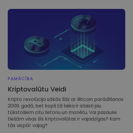
PAMĀCĪBA
Kriptovalūtu Veidi
Kripto revolūcija sākās līdz ar Bitcoin parādīšanos
2009. gadā, bet kopš tā laika ir izlaisti jau
tūkstošiem citu žetonu un monētu. Vai pasaulei
tiešām visas šīs kriptovalūtas ir vajadzīgas? Kam
tās vispār vajag?