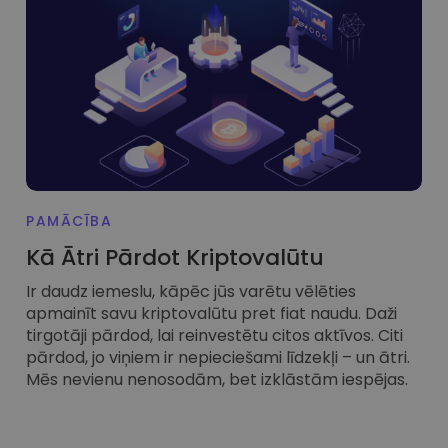
Atklājiet investīciju iespējas
Portfeļa analīze
Viedas atziņas optimālai veiktspējai
PAMĀCĪBA
Kā Ātri Pārdot Kriptovalūtu
Ir daudz iemeslu, kāpēc jūs varētu vēlēties
apmainīt savu kriptovalūtu pret fiat naudu. Daži
tirgotāji pārdod, lai reinvestētu citos aktīvos. Citi
pārdod, jo viņiem ir nepieciešami līdzekļi – un ātri.
Mēs nevienu nenosodām, bet izklāstām iespējas.