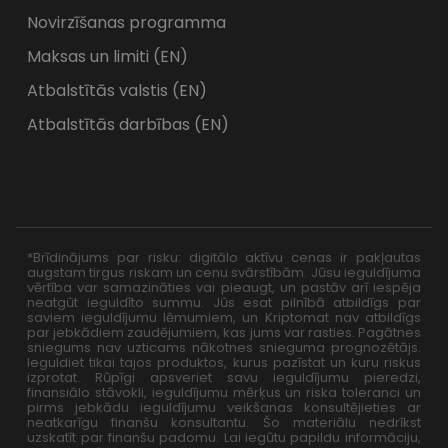
Novirzīšanas programma
Maksas un limiti (EN)
Atbalstītās valstis (EN)
Atbalstītās darbības (EN)
*Brīdinājums par risku: digitālo aktīvu cenas ir pakļautas
augstam tirgus riskam un cenu svārstībām. Jūsu ieguldījuma
vērtība var samazināties vai pieaugt, un pastāv arī iespēja
neatgūt ieguldīto summu. Jūs esat pilnībā atbildīgs par
saviem ieguldījumu lēmumiem, un Kriptomat nav atbildīgs
par jebkādiem zaudējumiem, kas jums var rasties. Pagātnes
sniegums nav uzticams nākotnes snieguma prognozētājs.
Ieguldiet tikai tajos produktos, kurus pazīstat un kuru riskus
izprotat. Rūpīgi apsveriet savu ieguldījumu pieredzi,
finansiālo stāvokli, ieguldījumu mērķus un riska toleranci un
pirms jebkādu ieguldījumu veikšanas konsultējieties ar
neatkarīgu finanšu konsultantu. Šo materiālu nedrīkst
uzskatīt par finanšu padomu. Lai iegūtu papildu informāciju,