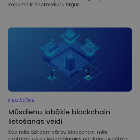
kopumā ir kriptovalūtu tirgus.
PAMĀCĪBA
Mūsdienu labākie blockchain
lietošanas veidi
Kad mēs dzirdam vārdu blockchain, mēs,
protams, uzreiz iedomājamies par kriptovalūtām.