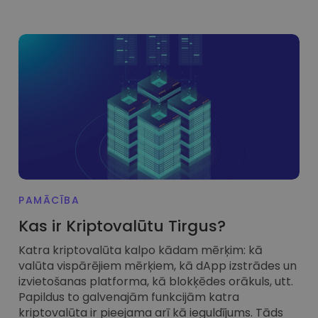
PAMĀCĪBA
Kas ir Kriptovalūtu Tirgus?
Katra kriptovalūta kalpo kādam mērķim: kā
valūta vispārējiem mērķiem, kā dApp izstrādes un
izvietošanas platforma, kā blokķēdes orākuls, utt.
Papildus to galvenajām funkcijām katra
kriptovalūta ir pieejama arī kā ieguldījums. Tāds