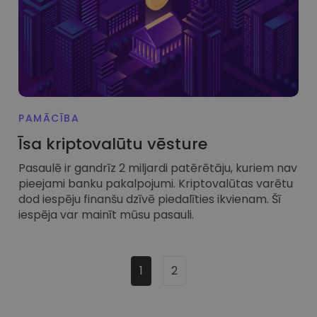
PAMĀCĪBA
Īsa kriptovalūtu vēsture
Pasaulē ir gandrīz 2 miljardi patērētāju, kuriem nav
pieejami banku pakalpojumi. Kriptovalūtas varētu
dod iespēju finanšu dzīvē piedalīties ikvienam. Šī
iespēja var mainīt mūsu pasauli.
1
2