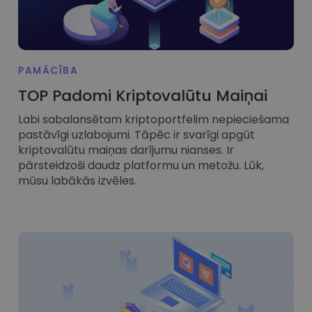
FUNKCIONALITĀTES
PAMĀCĪBA
TOP Padomi Kriptovalūtu Maiņai
Labi sabalansētam kriptoportfelim nepieciešama
pastāvīgi uzlabojumi. Tāpēc ir svarīgi apgūt
kriptovalūtu maiņas darījumu nianses. Ir
pārsteidzoši daudz platformu un metožu. Lūk,
mūsu labākās izvēles.