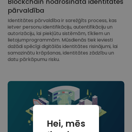
Blockchain nodrošināta identitātes
pārvaldība
Identitātes pārvaldība ir sarežģīts process, kas
ietver personu identifikāciju, autentifikāciju un
autorizāciju, lai piekļūtu sistēmām, tīkliem un
lietojumprogrammām. Mūsdienās tiek ieviesti
dažādi spēcīgi digitālās identitātes risinājumi, lai
samazinātu krāpšanas, identitātes zādzību un
datu pārkāpumu risku.
Hei, mēs