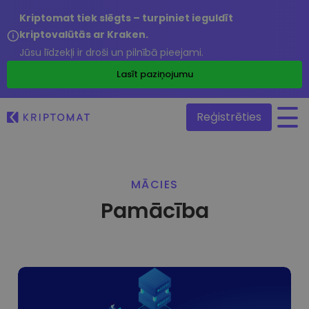
Kriptomat tiek slēgts – turpiniet ieguldīt
kriptovalūtās ar Kraken.
Jūsu līdzekļi ir droši un pilnībā pieejami.
/
Lasīt paziņojumu
Reģistrēties
Visas cenas
MĀCIES
Vairāk nekā 300 kriptovalūtu
Pamācība
Lielākie Ieguvēji un Zaudētāji
Atrodiet investīciju iespējas
Pirkt un pārdot kripto
Pērciet vairāk nekā 300 kriptovalūtas
Tikko Pievienotie
Nesen Kriptomat pievienotie žetoni
Kripto maiņa
Vairāk nekā 1000 valūtu pāru iespējas
Ja es būtu nopircis 100 € vērtībā…