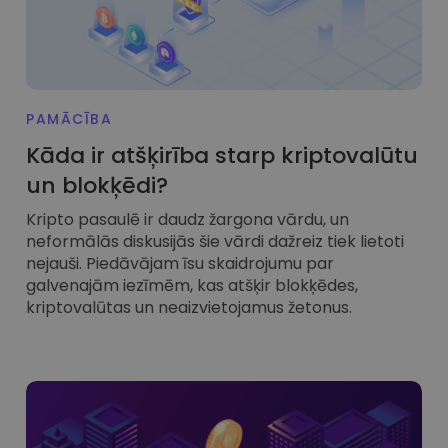
PAMĀCĪBA
Kāda ir atšķirība starp kriptovalūtu
un blokķēdi?
Kripto pasaulē ir daudz žargona vārdu, un
neformālās diskusijās šie vārdi dažreiz tiek lietoti
nejauši. Piedāvājam īsu skaidrojumu par
galvenajām iezīmēm, kas atšķir blokķēdes,
kriptovalūtas un neaizvietojamus žetonus.