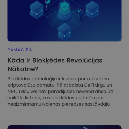
...šodien vērtība būtu
Inteliģentie portfeļi
Gudrs veids, kā investēt kriptovalūtās
Kriptomat Maks
Drošs un vienkāršs kriptovalūtu maks
Ieguldījumu palīgs
Atrodi savu kripto stratēģiju
PAMĀCĪBA
KriptoEarn
Kāda Ir Blokķēdes Revolūcijas
Nopelniet atlīdzību par savu kriptovalūtu
Nākotne?
Seifs
Blokķēdes tehnoloģija ir kļuvusi par mūsdienu
Uzkrājiet kriptovalūtu nākotnei
kriptovalūtu pamatu. Tā atbalsta DeFi tirgu un
NFT. Taču vēl nav parādījusies neviena absolūti
Atkārtotie pirkumi
Regulāri plānotie ieguldījumi (DCA)
unikāla lietone, kas blokķēdes padarītu par
neaizmirstamu ikdienas pieredzes sastāvdaļu.
Brīdinājumi par cenām
Jūsu iecienītāko žetonu cenu atjauninājumi reāllaikā
Aktīvi