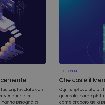
nti
crypto
TUTORIAL
locemente
Che cos’è il Mer
e tue criptovalute con
Ogni criptovaluta è s
der vendono per
generale, come piatta
hé hanno bisogno di
come oracolo della bloc