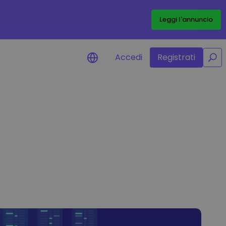
/
Leggi l'annuncio
Accedi
Registrati
isi di prezzo
ornamenti dei prezzi in tempo
 dei tuoi token preferiti
pri asset
ri opportunità di investimento
lisi dei dati del portafoglio
rmazioni utili per performance
mali