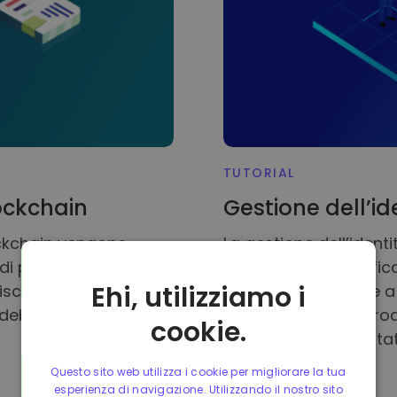
TUTORIAL
ockchain
Gestione dell’i
lockchain vengono
La gestione dell’iden
i persone. Le
comprende l’identifica
Ehi, utilizziamo i
uiscono una sorta di
singoli ad accedere a s
i debolezza della
ridurre il rischio di fro
cookie.
vengono implementate s
Questo sito web utilizza i cookie per migliorare la tua
esperienza di navigazione. Utilizzando il nostro sito