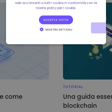
web acconsenti a tutti i cookie in conformità con la
nostra policy per i cookie.
ACCETTA TUTTO
MOSTRA DETTAGLI
STRETTAMENTE NECESSARI
PERFORMANCE
TARGETING
FUNZIONALITÀ
TUTORIAL
 e come
Una guida essenz
blockchain