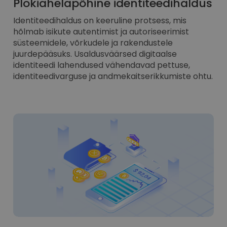
Plokiahelapõhine identiteedihaldus
Identiteedihaldus on keeruline protsess, mis
hõlmab isikute autentimist ja autoriseerimist
süsteemidele, võrkudele ja rakendustele
juurdepääsuks. Usaldusväärsed digitaalse
identiteedi lahendused vähendavad pettuse,
identiteedivarguse ja andmekaitserikkumiste ohtu.