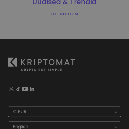
Uudised & Trendid
LOE ROHKEM
€
EUR
€
EUR
kr
SEK
English