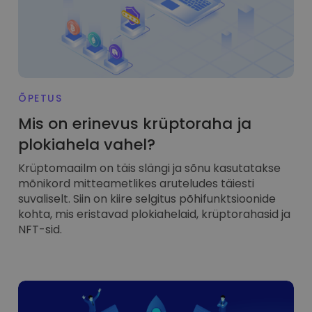
ÕPETUS
Mis on erinevus krüptoraha ja
plokiahela vahel?
Krüptomaailm on täis slängi ja sõnu kasutatakse
mõnikord mitteametlikes aruteludes täiesti
suvaliselt. Siin on kiire selgitus põhifunktsioonide
kohta, mis eristavad plokiahelaid, krüptorahasid ja
NFT-sid.