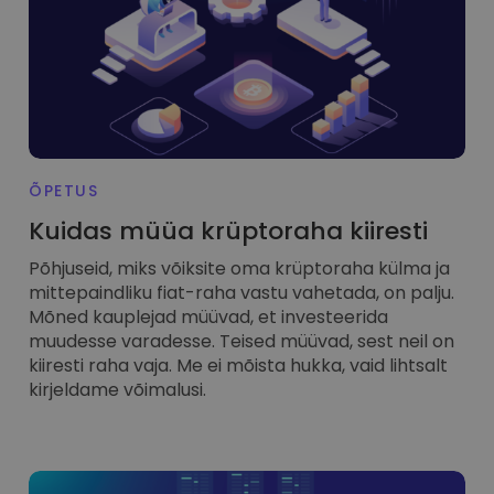
...täna oleks selle väärtus
Intelligentsed portfellid
Nutikas viis krüptosse investeerimiseks
Kriptomati rahakott
Turvaline ja lihtne krüptorahakott
Investeeringute uuring
Leia oma krüptostrateegia
ÕPETUS
KriptoEarn
Kuidas müüa krüptoraha kiiresti
Teeni krüptoga preemiaid
Põhjuseid, miks võiksite oma krüptoraha külma ja
Varakamber
mittepaindliku fiat-raha vastu vahetada, on palju.
Säästke krüptot oma tuleviku jaoks
Mõned kauplejad müüvad, et investeerida
muudesse varadesse. Teised müüvad, sest neil on
Korduv ost
kiiresti raha vaja. Me ei mõista hukka, vaid lihtsalt
Regulaarselt planeeritud investeeringud (DCA)
kirjeldame võimalusi.
Hinnateavitused
Reaalajas hinnavärskendused teie lemmiktokenitele
Avasta varasid