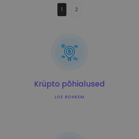
1
2
Krüpto põhialused
LOE ROHKEM