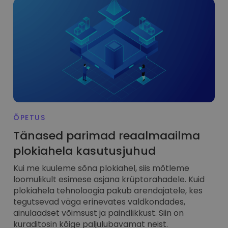
ÕPETUS
Tänased parimad reaalmaailma
plokiahela kasutusjuhud
Kui me kuuleme sõna plokiahel, siis mõtleme
loomulikult esimese asjana krüptorahadele. Kuid
plokiahela tehnoloogia pakub arendajatele, kes
tegutsevad väga erinevates valdkondades,
ainulaadset võimsust ja paindlikkust. Siin on
kuraditosin kõige paljulubavamat neist.