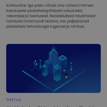
Kokkuvõte: Iga päev võtab üha rohkem inimesi
kasutusele plokiahelapõhiseid valuutasid,
rakendusi ja teenuseid. Reaalelulised nõudmised
toimivad omamoodi testina, mis paljastavad
plokiahela tehnoloogia tugevusi ja nõrkusi.
ÕPETUS