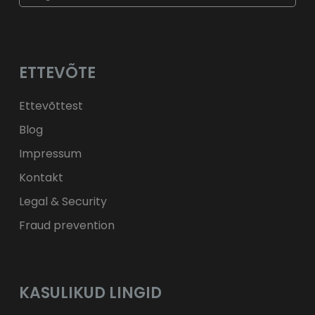
$
USD
fr.
CHF
лв.
BGN
kr
NOK
Kč
CZK
L
RON
ETTEVÕTE
ft
HUF
kr.
DKK
zł
PLN
Ettevõttest
Blog
Impressum
Kontakt
Legal & Security
Fraud prevention
KASULIKUD LINGID