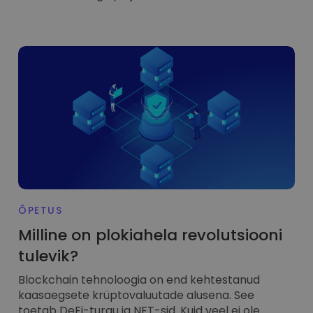
ÕPETUS
Milline on plokiahela revolutsiooni
tulevik?
Blockchain tehnoloogia on end kehtestanud
kaasaegsete krüptovaluutade alusena. See
toetab DeFi-turgu ja NFT-sid. Kuid veel ei ole