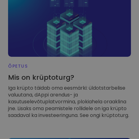
Avasta investeerimisvõimalusi
Portfellianalüüs
Nutikad ülevaated optimaalseks jõudluseks
ÕPETUS
Mis on krüptoturg?
Iga krüpto täidab oma eesmärki: üldotstarbelise
valuutana, dAppi arendus- ja
kasutuselevõtuplatvormina, plokiahela oraaklina
jne. Lisaks oma peamistele rollidele on iga krüpto
saadaval ka investeeringuna. See ongi krüptoturg.