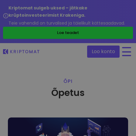
Kriptomat sulgeb uksed – jätkake
krüptoinvesteerimist Krakeniga.
Teie vahendid on turvalised ja täielikult kättesaadavad.
/
Loe teadet
Loo konto
Kõik hinnad
ÕPI
Üle 300+ krüptovaluuta
Õpetus
Suurimad Tõusjad & Langejad
Leia investeerimisvõimalusi
Osta ja müü krüptot
Osta 300+ krüptovaluutat
Hiljuti lisatud
Äsja Kriptomatti lisatud tokenid
Vaheta krüptot
Üle 1000 paari valikuvõimaluse
Kui oleksin ostnud 100 € väärtuses…