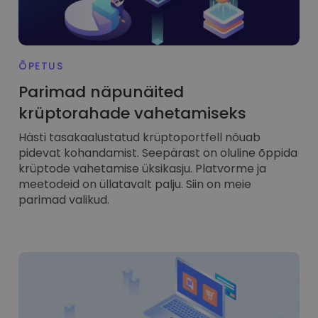
REKLAAMKÜPSISED
FUNKTSIONAALSED
KÜPSISED
ÕPETUS
Parimad näpunäited
krüptorahade vahetamiseks
Hästi tasakaalustatud krüptoportfell nõuab
pidevat kohandamist. Seepärast on oluline õppida
krüptode vahetamise üksikasju. Platvorme ja
meetodeid on üllatavalt palju. Siin on meie
parimad valikud.