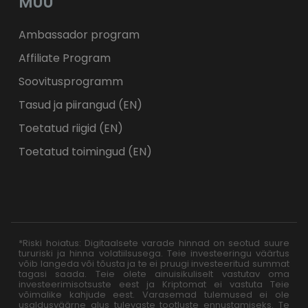
MUU
Ambassador program
Affiliate Program
Soovitusprogramm
Tasud ja piirangud (EN)
Toetatud riigid (EN)
Toetatud toimingud (EN)
*Riski hoiatus: Digitaalsete varade hinnad on seotud suure
tururiski ja hinna volatiilsusega. Teie investeeringu väärtus
võib langeda või tõusta ja te ei pruugi investeeritud summat
tagasi saada. Teie olete ainuisikuliselt vastutav oma
investeerimisotsuste eest ja Kriptomat ei vastuta Teie
võimalike kahjude eest. Varasemad tulemused ei ole
usaldusväärne alus tulevaste tootluste ennustamiseks. Te