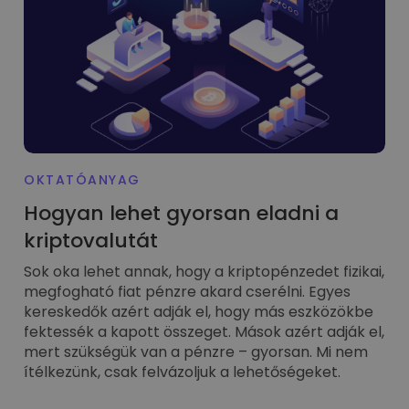
Mi lenne akkor, ha 100 € értékben vásároltam volna…
...ma ennyit érne
Intelligens portfóliók
A kriptovalutákba való befektetés okos módja
Kriptomat pénztárca
Egy biztonságos és egyszerű kriptotárca
Kriptovaluta bevétel
Kapj jutalmakat a kriptod után
OKTATÓANYAG
Trezor
Hogyan lehet gyorsan eladni a
Takaríts meg kriptot a jövődért
kriptovalutát
Ismétlődő vásárlás
Sok oka lehet annak, hogy a kriptopénzedet fizikai,
Rendszeresen ütemezett befektetések (DCA)
megfogható fiat pénzre akard cserélni. Egyes
kereskedők azért adják el, hogy más eszközökbe
Árriasztások
Kedvenc tokenjeid valós idejű árfrissítései
fektessék a kapott összeget. Mások azért adják el,
mert szükségük van a pénzre – gyorsan. Mi nem
Eszközök felfedezése
ítélkezünk, csak felvázoljuk a lehetőségeket.
Fedezz fel befektetési lehetőségeket