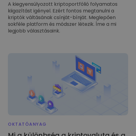
A kiegyensúlyozott kriptoportfólió folyamatos
kiigazítást igényel. Ezért fontos megtanulni a
kriptók váltásának csínját-bínját. Meglepően
sokféle platform és módszer létezik. Íme a mi
legjobb választásaink.
OKTATÓANYAG
Mi a különbség a kriptovaluta és a