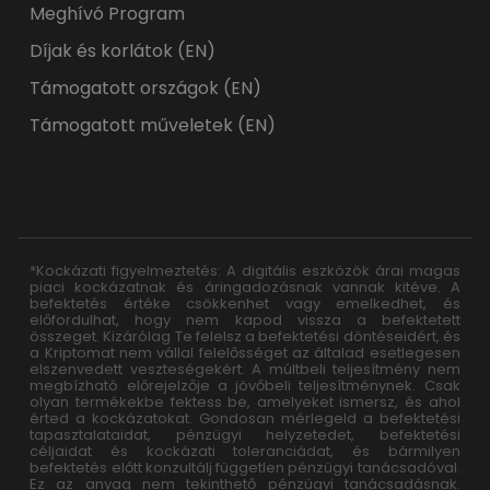
Meghívó Program
Díjak és korlátok (EN)
Támogatott országok (EN)
Támogatott műveletek (EN)
*Kockázati figyelmeztetés: A digitális eszközök árai magas
piaci kockázatnak és áringadozásnak vannak kitéve. A
befektetés értéke csökkenhet vagy emelkedhet, és
előfordulhat, hogy nem kapod vissza a befektetett
összeget. Kizárólag Te felelsz a befektetési döntéseidért, és
a Kriptomat nem vállal felelősséget az általad esetlegesen
elszenvedett veszteségekért. A múltbeli teljesítmény nem
megbízható előrejelzője a jövőbeli teljesítménynek. Csak
olyan termékekbe fektess be, amelyeket ismersz, és ahol
érted a kockázatokat. Gondosan mérlegeld a befektetési
tapasztalataidat, pénzügyi helyzetedet, befektetési
céljaidat és kockázati toleranciádat, és bármilyen
befektetés előtt konzultálj független pénzügyi tanácsadóval.
Ez az anyag nem tekinthető pénzügyi tanácsadásnak.