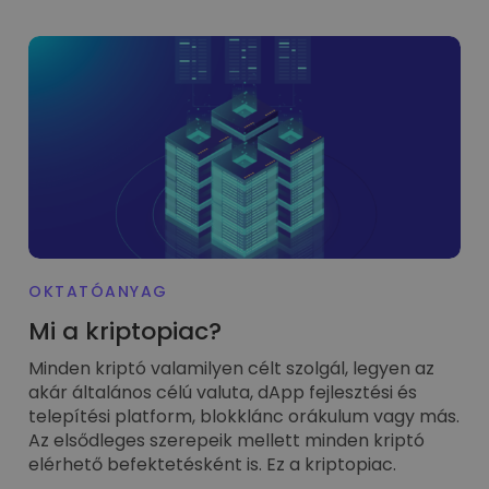
Portfólióelemzés
Intelligens betekintés az optimális teljesítmény érdekében
OKTATÓANYAG
Mi a kriptopiac?
Minden kriptó valamilyen célt szolgál, legyen az
akár általános célú valuta, dApp fejlesztési és
telepítési platform, blokklánc orákulum vagy más.
Az elsődleges szerepeik mellett minden kriptó
elérhető befektetésként is. Ez a kriptopiac.