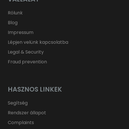
ft
HUF
kr.
DKK
zł
PLN
Rólunk
Blog
Impressum
Lépjen velünk kapcsolatba
Legal & Security
Fraud prevention
HASZNOS LINKEK
Segítség
Rendszer állapot
Complaints