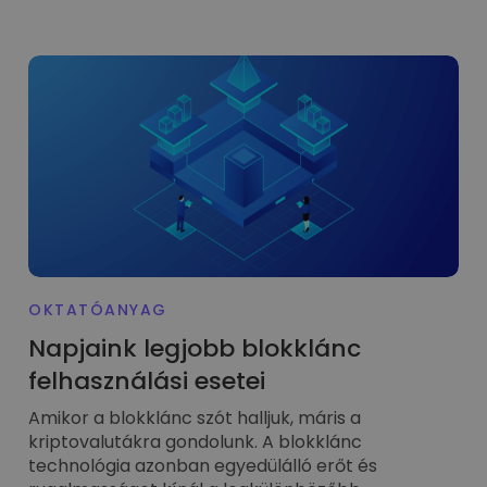
OKTATÓANYAG
Napjaink legjobb blokklánc
felhasználási esetei
Amikor a blokklánc szót halljuk, máris a
kriptovalutákra gondolunk. A blokklánc
technológia azonban egyedülálló erőt és