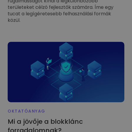
rugalmasságot kínál a legkülönbözőbb
területeket célzó fejlesztők számára. Íme egy
tucat a legígéretesebb felhasználási formák
közül.
OKTATÓANYAG
Mi a jövője a blokklánc
forradalomnak?