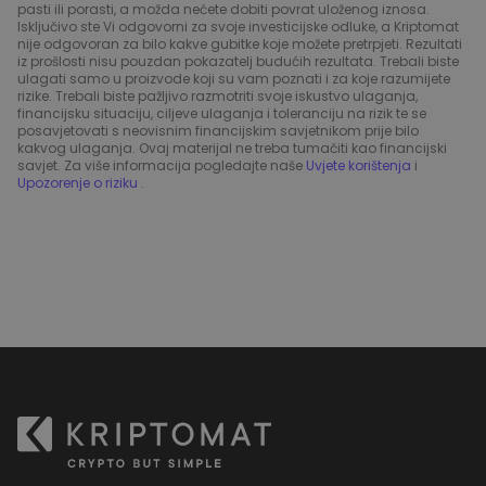
pasti ili porasti, a možda nećete dobiti povrat uloženog iznosa.
Isključivo ste Vi odgovorni za svoje investicijske odluke, a Kriptomat
nije odgovoran za bilo kakve gubitke koje možete pretrpjeti. Rezultati
iz prošlosti nisu pouzdan pokazatelj budućih rezultata. Trebali biste
ulagati samo u proizvode koji su vam poznati i za koje razumijete
rizike. Trebali biste pažljivo razmotriti svoje iskustvo ulaganja,
financijsku situaciju, ciljeve ulaganja i toleranciju na rizik te se
posavjetovati s neovisnim financijskim savjetnikom prije bilo
kakvog ulaganja. Ovaj materijal ne treba tumačiti kao financijski
savjet. Za više informacija pogledajte naše
Uvjete korištenja
i
Upozorenje o riziku
.