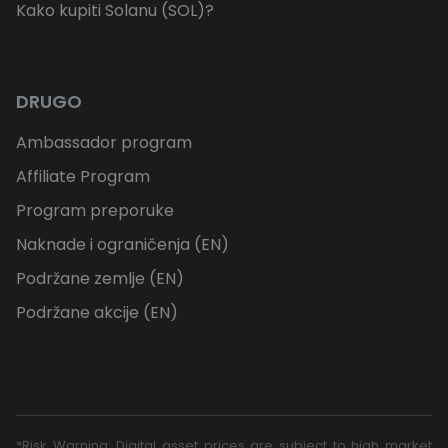
Kako kupiti Solanu (SOL)?
DRUGO
Ambassador program
Affiliate Program
Program preporuke
Naknade i ograničenja (EN)
Podržane zemlje (EN)
Podržane akcije (EN)
*Risk Warning: Digital asset prices are subject to high market