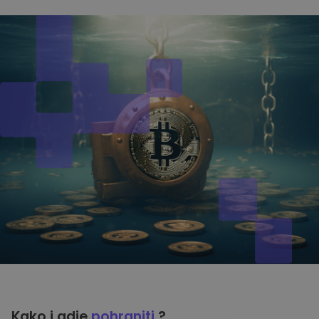
Kako i gdje
pohraniti
?