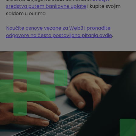
sredstva putem bankovne uplate
i kupite svojim
saldom u eurima.
Naučite osnove vezane za Web3 i pronađite
odgovore na često postavljana pitanja ovdje
.