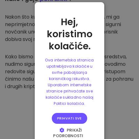
Nakon što kupite na
Kriptomat platformi
, mi ga
Hej,
neprimjetno prenosimo u vaš namjenski i sigurni
koristimo
novčanik unutar naše platforme. Svaki korisnik
dobiva svoj novčanik.
kolačiće.
Kako bismo zaštitili naše klijente i njihova sredstva,
Ova internetska stranica
nudimo sigurnu izvanmrežnu pohranu i provodimo
upotrebljava kolačiće u
redovite sigurnosne provjere. Ovakvim pristupom
svrhe poboljšanja
činimo našu platformu sigurnim mjestom za pohranu
korisničkog iskustva.
Uporabom internetske
i drugih kriptovaluta.
stranice prihvaćate sve
kolačiće sukladno našoj
Politici kolačića.
PRIHVATI SVE
PRIKAŽI
PODROBNOSTI