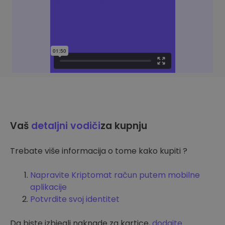
Vaš
detaljni vodiči
za kupnju
Trebate više informacija o tome kako kupiti ?
Napravite Kriptomat račun putem mobilne
aplikacije
Potvrdite svoj identitet
Da biste izbjegli naknade za kartice,
dodajte