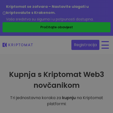
Kriptomat se zatvara – Nastavite ulagati u
kriptovalute s Krakenom.
Vaša sredstva su sigurna i u potpunosti dostupna.
Pročitajte obavijest
Registracija
Kupnja s Kriptomat Web3
novčanikom
Tri jednostavna koraka za
kupnju
na Kriptomat
platformi: