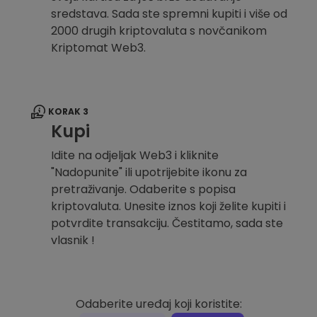
sredstava. Sada ste spremni kupiti i više od
2000 drugih kriptovaluta s novčanikom
Kriptomat Web3.
KORAK 3
Kupi
Idite na odjeljak Web3 i kliknite
"Nadopunite" ili upotrijebite ikonu za
pretraživanje. Odaberite s popisa
kriptovaluta. Unesite iznos koji želite kupiti i
potvrdite transakciju. Čestitamo, sada ste
vlasnik !
Odaberite uređaj koji koristite: