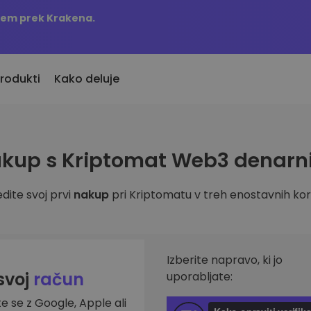
njem prek Krakena.
rodukti
Kako deluje
KriptoEarn
Opozorila o c
kup s Kriptomat Web3 denarn
vno dodani
Zaslužite nagrade s svojim
Ažurne informac
o dodane kriptovalute
kriptovalutami
najljubših žeton
dite svoj prvi
nakup
pri Kriptomatu v treh enostavnih kor
Trezor
 bi kupil 100 EUR…
Raziščite sre
Varčujte kriptovalute za svojo
s bi bil vreden
Odkrijte naložben
prihodnost
Analitika port
Ponavljajoči nakup
Pametni vpogled
Izberite napravo, ki jo
Redno načrtovane naložbe (DCA)
učinkovitost
 svoj
račun
uporabljate:
te se z Google, Apple ali