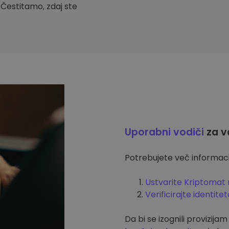
. Čestitamo, zdaj ste
Uporabni vodiči
za v
Potrebujete več informacij
Ustvarite Kriptomat 
Verificirajte identitet
Da bi se izognili provizija