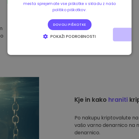
mesta sprejemate vse piškotke v skladu z našo
politiko piškotkov.
DOVOLI PIŠKOTKE
im
to
POKAŽI PODROBNOSTI
NUJNO POTREBNI
IZVEDBENI
CILJANJE
FUNKCIONALNOST
Kje in kako
hraniti
kri
Po nakupu kriptovalute n
vašo varno denarnico na n
denarnico.