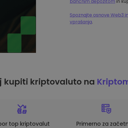
bančnim depozitom
in ku
Spoznajte osnove Web3 in
vprašanja
.
 kupiti kriptovaluto na
Kripto
bor top kriptovalut
Primerno za začetn