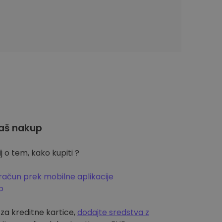
aš nakup
 o tem, kako kupiti ?
račun prek mobilne aplikacije
o
m za kreditne kartice,
dodajte sredstva z