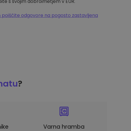
pite s svojim dobroimetjem v EUR.
 poiščite odgovore na pogosto zastavljena
matu
?
ike
Varna hramba