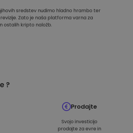
 njihovih sredstev nudimo hladno hrambo ter
evizije. Zato je naša platforma varna za
n ostalih kripto naložb.
e ?
Prodajte
Svojo investicijo
prodajte za evre in