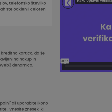
slov, telefonsko številko
tah ste odklenili celoten
 kreditno kartico, da še
ravljeni na nakup in
t Web3 denarnico.
polni" ali uporabite ikono
ite . Vnesite znesek, ki