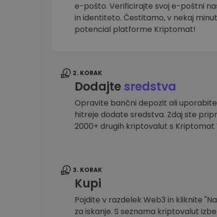
e-pošto. Verificirajte svoj e-poštni na
Raziskovalec naložb
in identiteto. Čestitamo, v nekaj minu
Najdi svojo kripto strategijo
potencial platforme Kriptomat!
2. KORAK
Dodajte
sredstva
Opravite bančni depozit ali uporabite
hitreje dodate sredstva. Zdaj ste prip
2000+ drugih kriptovalut s Kriptoma
3. KORAK
Kupi
Pojdite v razdelek Web3 in kliknite "Na
za iskanje. S seznama kriptovalut izber