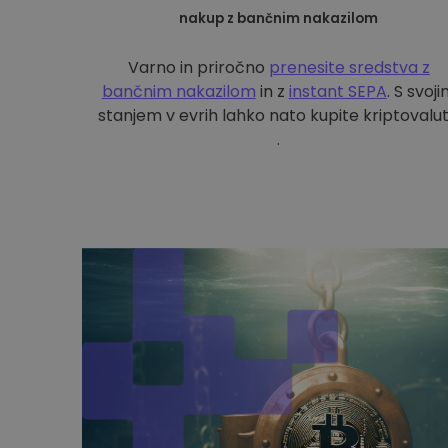
nakup z bančnim nakazilom
Varno in priročno
prenesite sredstva z
bančnim nakazilom
in z
instant SEPA
. S svoj
stanjem v evrih lahko nato kupite kriptovalu
.