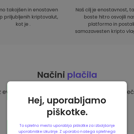
mo takojšen in enostaven
Naš cilj je enostavnost, t
 priljubljenih kriptovalut,
boste hitro osvojili n
kot je .
platformo in postal
samozavesten kripto vlag
Načini
plačila
z evri na platformi Kriptomat imate na voljo več
Hej, uporabljamo
piškotke.
To spletno mesto uporablja piškotke za izboljšanje
uporabniške izkušnje. Z uporabo našega spletnega