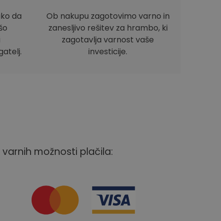
ako da
Ob nakupu zagotovimo varno in
ašo
zanesljivo rešitev za hrambo, ki
i
zagotavlja varnost vaše
atelj.
investicije.
 varnih možnosti plačila: