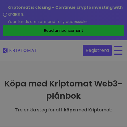
Kriptomat is closing – Continue crypto investing with
Kraken.
Your funds are safe and fully accessible.
Read announcement
Registrera
Köpa med Kriptomat Web3-
plånbok
Tre enkla steg för att
köpa
med Kriptomat: