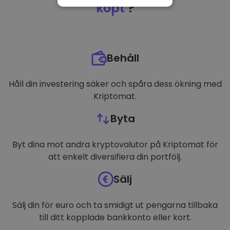
NÖDVÄNDIGT
köpt
?
PRESTANDA
INRIKTNING
Behåll
FUNKTIONER
Håll din investering säker och spåra dess ökning med
Kriptomat.
Byta
Byt dina mot andra kryptovalutor på Kriptomat för
att enkelt diversifiera din portfölj.
Sälj
Sälj din för euro och ta smidigt ut pengarna tillbaka
till ditt kopplade bankkonto eller kort.