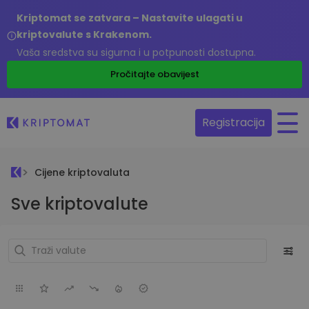
Kriptomat se zatvara – Nastavite ulagati u
kriptovalute s Krakenom.
Vaša sredstva su sigurna i u potpunosti dostupna.
Pročitajte obavijest
Registracija
Cijene kriptovaluta
Sve kriptovalute