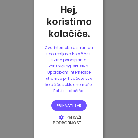
Hej,
koristimo
kolačiće.
Ova internetska stranica
upotrebljava kolačiće u
svrhe poboljšanja
korisničkog iskustva.
Uporabom internetske
stranice prihvaćate sve
kolačiće sukladno našoj
Politici kolačića.
PRIHVATI SVE
PRIKAŽI
PODROBNOSTI
NUŽNO POTREBNI
KOLAČIĆI