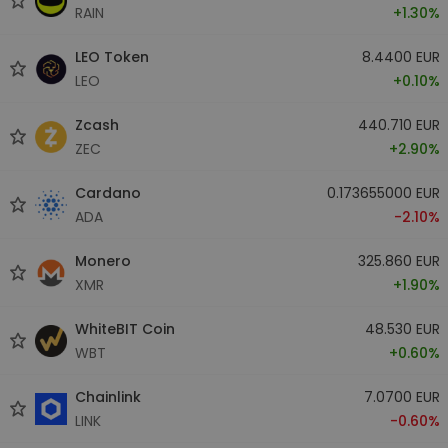
RAIN
+1.30%
LEO Token
8.4400 EUR
LEO
+0.10%
Zcash
440.710 EUR
ZEC
+2.90%
Cardano
0.173655000 EUR
ADA
-2.10%
Monero
325.860 EUR
XMR
+1.90%
WhiteBIT Coin
48.530 EUR
WBT
+0.60%
Chainlink
7.0700 EUR
LINK
-0.60%