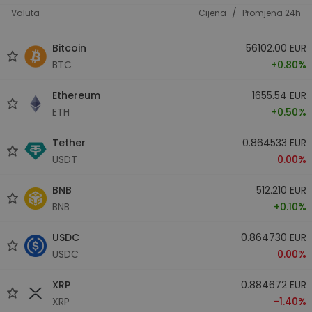
/
Valuta
Cijena
Promjena 24h
Bitcoin
56102.00 EUR
BTC
+0.80%
Ethereum
1655.54 EUR
ETH
+0.50%
Tether
0.864533 EUR
USDT
0.00%
BNB
512.210 EUR
BNB
+0.10%
USDC
0.864730 EUR
USDC
0.00%
XRP
0.884672 EUR
XRP
-1.40%