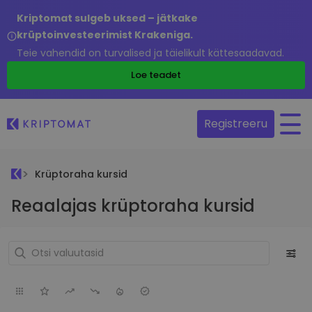
Kriptomat sulgeb uksed – jätkake
krüptoinvesteerimist Krakeniga.
Teie vahendid on turvalised ja täielikult kättesaadavad.
Loe teadet
Registreeru
Krüptoraha kursid
Reaalajas krüptoraha kursid