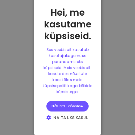
Hei, me
kasutame
küpsiseid.
See veebisait kasutab
kasutajakogemuse
parandamiseks
küpsiseid. Meie veebisaiti
kasutades nõustute
kooskõlas meie
küpsisepoliitikaga kõikide
küpsistega.
NÕUSTU KÕIGIGA
NÄITA ÜKSIKASJU
HÄDAVAJALIKUD
KÜPSISED