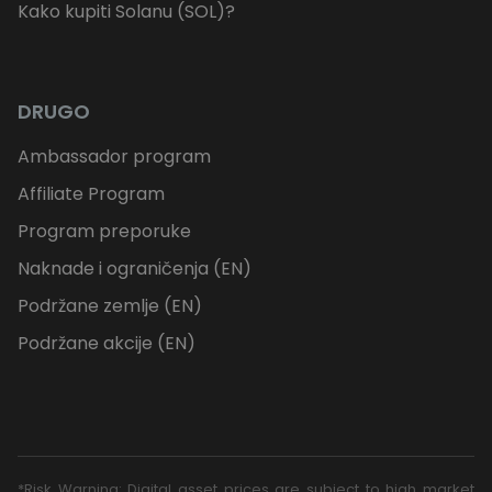
Kako kupiti Solanu (SOL)?
DRUGO
Ambassador program
Affiliate Program
Program preporuke
Naknade i ograničenja (EN)
Podržane zemlje (EN)
Podržane akcije (EN)
*Risk Warning: Digital asset prices are subject to high market