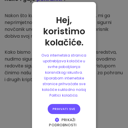
Nakon što kupite na
Kriptomat platformi
, mi ga
Hej,
neprimjetno prenosimo u vaš namjenski i sigurni
koristimo
novčanik unutar naše platforme. Svaki korisnik
dobiva svoj novčanik.
kolačiće.
Kako bismo zaštitili naše klijente i njihova sredstva,
Ova internetska stranica
nudimo sigurnu izvanmrežnu pohranu i provodimo
upotrebljava kolačiće u
redovite sigurnosne provjere. Ovakvim pristupom
svrhe poboljšanja
činimo našu platformu sigurnim mjestom za pohranu
korisničkog iskustva.
Uporabom internetske
i drugih kriptovaluta.
stranice prihvaćate sve
kolačiće sukladno našoj
Politici kolačića.
PRIHVATI SVE
PRIKAŽI
PODROBNOSTI