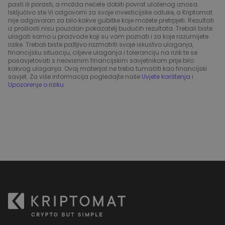
pasti ili porasti, a možda nećete dobiti povrat uloženog iznosa.
Isključivo ste Vi odgovorni za svoje investicijske odluke, a Kriptomat
nije odgovoran za bilo kakve gubitke koje možete pretrpjeti. Rezultati
iz prošlosti nisu pouzdan pokazatelj budućih rezultata. Trebali biste
ulagati samo u proizvode koji su vam poznati i za koje razumijete
rizike. Trebali biste pažljivo razmotriti svoje iskustvo ulaganja,
financijsku situaciju, ciljeve ulaganja i toleranciju na rizik te se
posavjetovati s neovisnim financijskim savjetnikom prije bilo
kakvog ulaganja. Ovaj materijal ne treba tumačiti kao financijski
savjet. Za više informacija pogledajte naše
Uvjete korištenja
i
Upozorenje o riziku
.