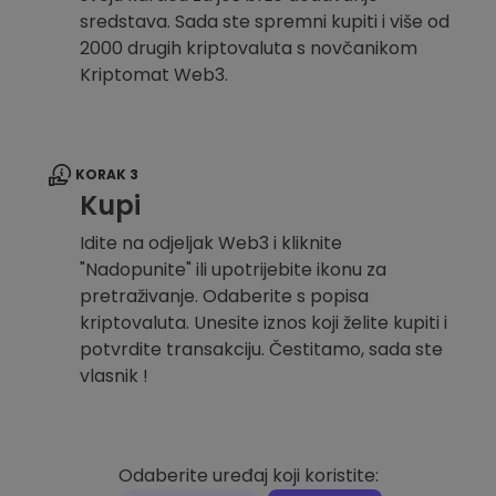
sredstava. Sada ste spremni kupiti i više od
2000 drugih kriptovaluta s novčanikom
Kriptomat Web3.
KORAK 3
Kupi
Idite na odjeljak Web3 i kliknite
"Nadopunite" ili upotrijebite ikonu za
pretraživanje. Odaberite s popisa
kriptovaluta. Unesite iznos koji želite kupiti i
potvrdite transakciju. Čestitamo, sada ste
vlasnik !
Odaberite uređaj koji koristite: