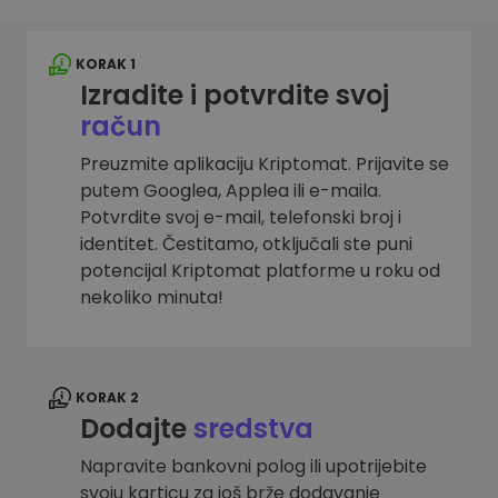
KORAK 1
Izradite i potvrdite svoj
račun
Preuzmite aplikaciju Kriptomat. Prijavite se
putem Googlea, Applea ili e-maila.
Potvrdite svoj e-mail, telefonski broj i
identitet. Čestitamo, otključali ste puni
potencijal Kriptomat platforme u roku od
nekoliko minuta!
KORAK 2
Dodajte
sredstva
Napravite bankovni polog ili upotrijebite
svoju karticu za još brže dodavanje