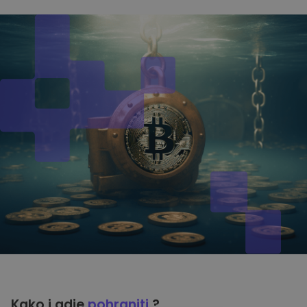
Kako i gdje
pohraniti
?