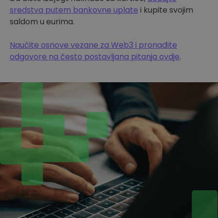
sredstva putem bankovne uplate
i kupite svojim
saldom u eurima.
Naučite osnove vezane za Web3 i pronađite
odgovore na često postavljana pitanja ovdje
.