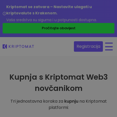
Kriptomat se zatvara – Nastavite ulagati u
kriptovalute s Krakenom.
Vaša sredstva su sigurna i u potpunosti dostupna.
Pročitajte obavijest
Registracija
Kupnja s Kriptomat Web3
novčanikom
Tri jednostavna koraka za
kupnju
na Kriptomat
platformi: