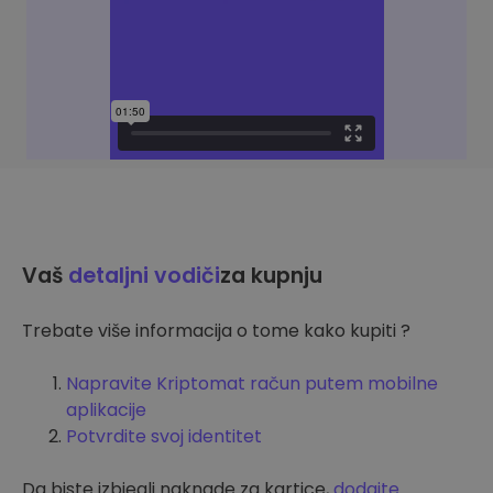
Vaš
detaljni vodiči
za kupnju
Trebate više informacija o tome kako kupiti ?
Napravite Kriptomat račun putem mobilne
aplikacije
Potvrdite svoj identitet
Da biste izbjegli naknade za kartice,
dodajte