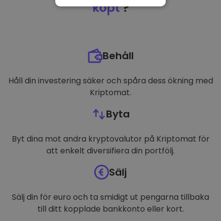
NÖDVÄNDIGT
köpt
?
PRESTANDA
INRIKTNING
Behåll
FUNKTIONER
Håll din investering säker och spåra dess ökning med
Kriptomat.
Byta
Byt dina mot andra kryptovalutor på Kriptomat för
att enkelt diversifiera din portfölj.
Sälj
Sälj din för euro och ta smidigt ut pengarna tillbaka
till ditt kopplade bankkonto eller kort.