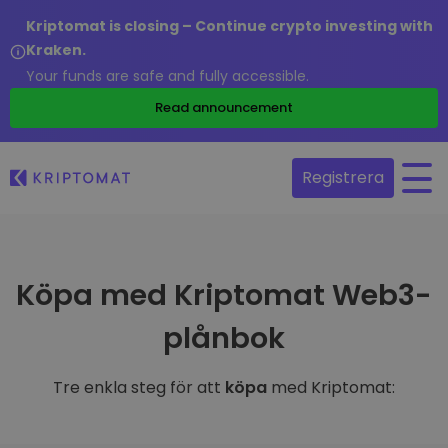
Kriptomat is closing – Continue crypto investing with
Kraken.
Your funds are safe and fully accessible.
Read announcement
Registrera
Köpa med Kriptomat Web3-
plånbok
Tre enkla steg för att
köpa
med Kriptomat: