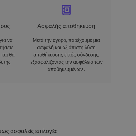
ιους
Ασφαλής αποθήκευση
για να
Μετά την αγορά, παρέχουμε μια
τήσετε
ασφαλή και αξιόπιστη λύση
 και θα
αποθήκευσης εκτός σύνδεσης,
δυτής
εξασφαλίζοντας την ασφάλεια των
αποθηκευμένων .
ως ασφαλείς επιλογές: