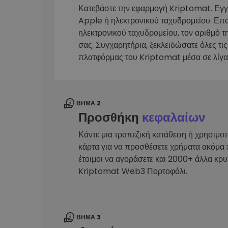
Κατεβάστε την εφαρμογή Kriptomat. Εγ
Εξερεύνηση επενδύσεω
Apple ή ηλεκτρονικού ταχυδρομείου. Επ
Βρες τη δική σου crypto στ
ηλεκτρονικού ταχυδρομείου, τον αριθμό τ
σας. Συγχαρητήρια, ξεκλειδώσατε όλες τις
πλατφόρμας του Kriptomat μέσα σε λίγα
ΒΉΜΑ 2
Προσθήκη
κεφαλαίων
Κάντε μια τραπεζική κατάθεση ή χρησιμο
κάρτα για να προσθέσετε χρήματα ακόμα 
έτοιμοι να αγοράσετε και 2000+ άλλα κρ
Kriptomat Web3 Πορτοφόλι.
ΒΉΜΑ 3