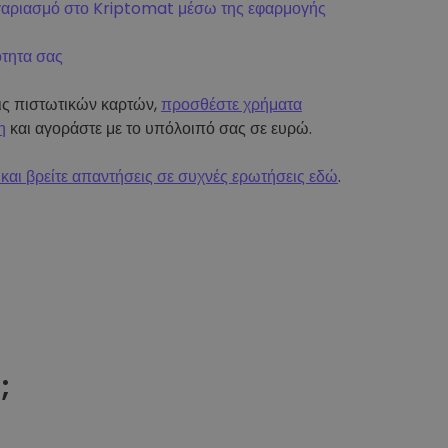
γαριασμό στο Kriptomat μέσω της εφαρμογής
ότητα σας
εις πιστωτικών καρτών,
προσθέστε χρήματα
η
και αγοράστε με το υπόλοιπό σας σε ευρώ.
και βρείτε απαντήσεις σε συχνές ερωτήσεις εδώ
.
t
;