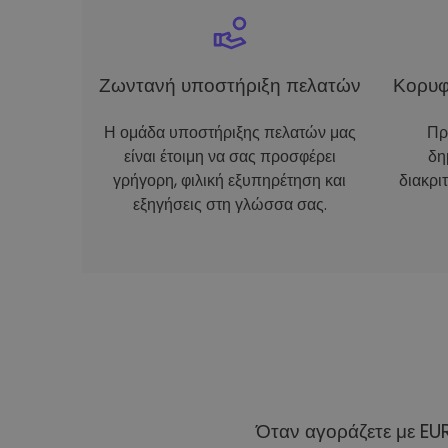
Ζωντανή υποστήριξη πελατών
Κορυφ
Η ομάδα υποστήριξης πελατών μας
Πρ
είναι έτοιμη να σας προσφέρει
δη
γρήγορη, φιλική εξυπηρέτηση και
διακρι
εξηγήσεις στη γλώσσα σας.
Όταν αγοράζετε με EU