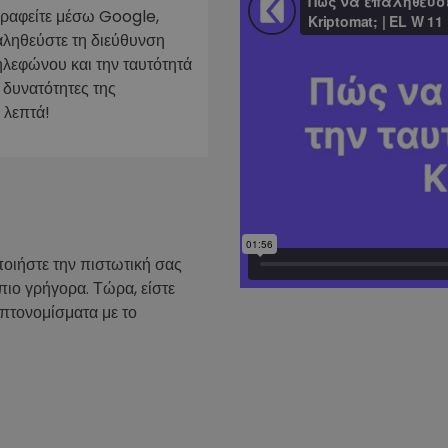
γραφείτε μέσω Google,
ν
αληθεύστε τη διεύθυνση
ρατηγική
ηλεφώνου και την ταυτότητά
 δυνατότητες της
 λεπτά!
ποιήστε την πιστωτική σας
πιο γρήγορα. Τώρα, είστε
υπτονομίσματα με το