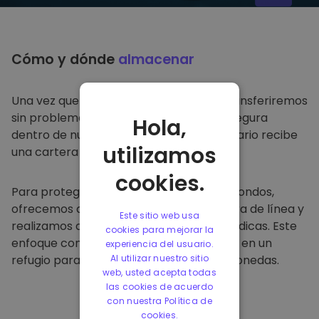
Cómo y dónde
almacenar
Una vez que compre en
Kriptomat
, lo transferiremos
sin problemas a su cartera dedicada y segura
Hola,
dentro de nuestra plataforma. Cada usuario recibe
utilizamos
una cartera individual.
cookies.
Para proteger a nuestros clientes y sus fondos,
ofrecemos almacenamiento seguro fuera de línea y
Este sitio web usa
realizamos auditorías de seguridad periódicas. Este
cookies para mejorar la
enfoque convierte a nuestra plataforma en un
experiencia del usuario.
refugio para almacenar y otras criptomonedas.
Al utilizar nuestro sitio
web, usted acepta todas
las cookies de acuerdo
con nuestra Política de
cookies.