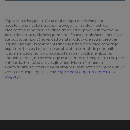
*Opozorilo o tveganju: Cene digitalnega premoženja so
izpostavljene visokemu tržnemu tveganju in volatilnosti cen.
Vrednost vaše naložbe se lahko zmanjša ali poveča in morda ne
boste dobili nazaj vloženega zneska. Za svoje naložbene odločitve
ste odgovorni izključno vi. Kriptomat ni odgovoren za morebitne
izgube. Pretekla uspešnost ni zanesljiv napovedovalec prihodnje
uspešnosti. Investirajte le v produkte, ki jih poznate in pri katerih
razumete tveganja. Skrbno preučite svoje naložbene izkušnje,
finančno stanje, naložbene cilje in toleranco do tveganja ter se pred
kakršno koli naložbo posvetujte z neodvisnim finančnim
svetovalcem. To gradivo se ne sme razumeti kot finančni nasvet. Za
več informacij si oglejte naše
Pogoje poslovanja
in
Opozorilo o
tveganju
.