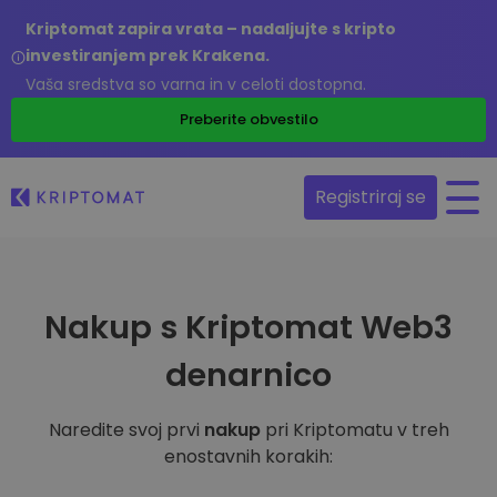
Kriptomat zapira vrata – nadaljujte s kripto
investiranjem prek Krakena.
Vaša sredstva so varna in v celoti dostopna.
Preberite obvestilo
Registriraj se
Nakup s Kriptomat Web3
denarnico
Naredite svoj prvi
nakup
pri Kriptomatu v treh
enostavnih korakih: