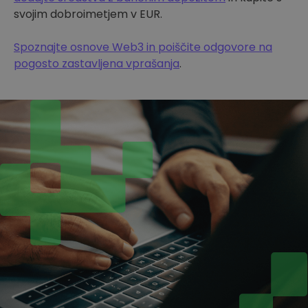
svojim dobroimetjem v EUR.
Spoznajte osnove Web3 in poiščite odgovore na
pogosto zastavljena vprašanja
.