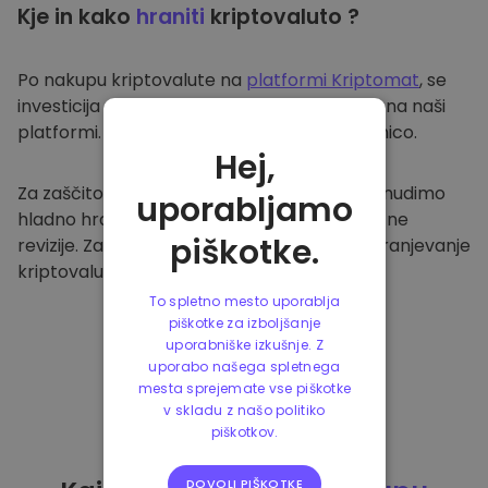
Kje in kako
hraniti
kriptovaluto ?
Po nakupu kriptovalute na
platformi Kriptomat
, se
investicija prenese v vašo varno denarnico na naši
platformi. Vsak uporabnik ima svojo denarnico.
Hej,
Za zaščito naših strank in njihovih sredstev nudimo
uporabljamo
hladno hrambo ter redno izvajamo varnostne
piškotke.
revizije. Zato je naša platforma varna za shranjevanje
kriptovalute in ostalih kripto naložb.
To spletno mesto uporablja
piškotke za izboljšanje
uporabniške izkušnje. Z
uporabo našega spletnega
mesta sprejemate vse piškotke
v skladu z našo politiko
piškotkov.
DOVOLI PIŠKOTKE