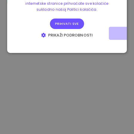
internetske stranice prihvaćate sve kolačiće
1.160000 €
-3.00%
3.2B €
sukladno našoj Politici kolačića.
PRIHVATI SVE
PRIKAŽI PODROBNOSTI
NUŽNO POTREBNI KOLAČIĆI
IZVEDBA
CILJANOST
FUNKCIONALNOST