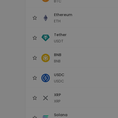
BTC
Istraživač ulaganja
Pronađi svoju kripto strategiju
Ethereum
ETH
Tether
USDT
BNB
BNB
USDC
USDC
XRP
XRP
Solana