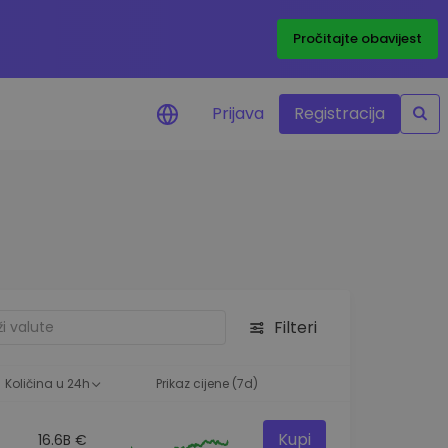
Pročitajte obavijest
Prijava
Registracija
cijenama
 cijena vaših
tva
 ulaganje
Filteri
elja
 optimalnu
Količina u 24h
Prikaz cijene (7d)
Kupi
16.6B €