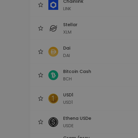
Chainlink
LINK
Stellar
XLM
Dai
DAI
Bitcoin Cash
BCH
USD1
USD1
Ethena USDe
USDE
Gram (prev.