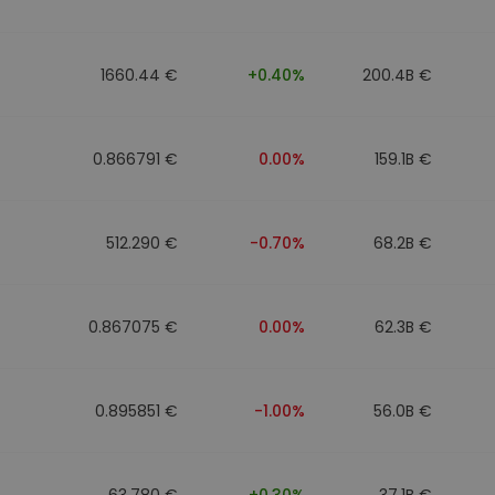
1660.44 €
+0.40%
200.4B €
0.866791 €
0.00%
159.1B €
512.290 €
-0.70%
68.2B €
0.867075 €
0.00%
62.3B €
0.895851 €
-1.00%
56.0B €
63.780 €
+0.30%
37.1B €