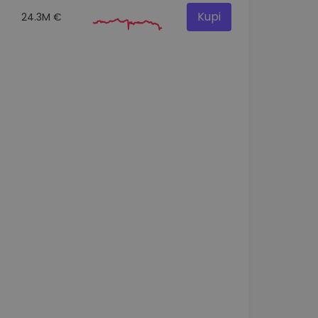
Kupi
24.3M €