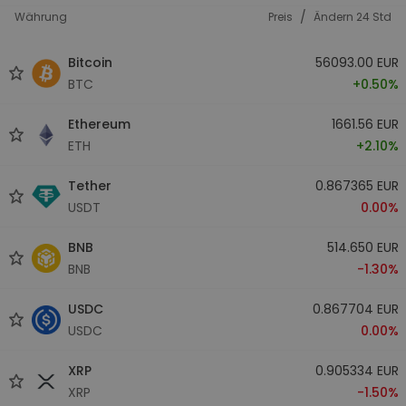
/
Währung
Preis
Ändern 24 Std
Bitcoin
56093.00 EUR
BTC
+0.50%
Ethereum
1661.56 EUR
ETH
+2.10%
Tether
0.867365 EUR
USDT
0.00%
BNB
514.650 EUR
BNB
-1.30%
USDC
0.867704 EUR
USDC
0.00%
XRP
0.905334 EUR
XRP
-1.50%