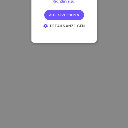
Richtlinie zu.
ALLE AKZEPTIEREN
DETAILS ANZEIGEN
UNBEDINGT
ERFORDERLICH
PERFORMANCE
TARGETING
FUNKTIONALITÄT