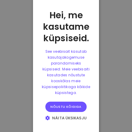
Hei, me
kasutame
küpsiseid.
See veebisait kasutab
kasutajakogemuse
parandamiseks
küpsiseid. Meie veebisaiti
kasutades nõustute
kooskõlas meie
küpsisepoliitikaga kõikide
küpsistega.
NÕUSTU KÕIGIGA
NÄITA ÜKSIKASJU
HÄDAVAJALIKUD