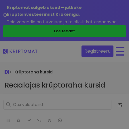
Kriptomat sulgeb uksed – jätkake
krüptoinvesteerimist Krakeniga.
Teie vahendid on turvalised ja täielikult kättesaadavad.
Loe teadet
Registreeru
Krüptoraha kursid
Reaalajas krüptoraha kursid