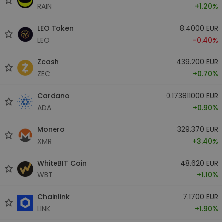
RAIN
+1.20%
LEO Token
8.4000 EUR
LEO
-0.40%
Zcash
439.200 EUR
ZEC
+0.70%
Cardano
0.173811000 EUR
ADA
+0.90%
Monero
329.370 EUR
XMR
+3.40%
WhiteBIT Coin
48.620 EUR
WBT
+1.10%
Chainlink
7.1700 EUR
LINK
+1.90%