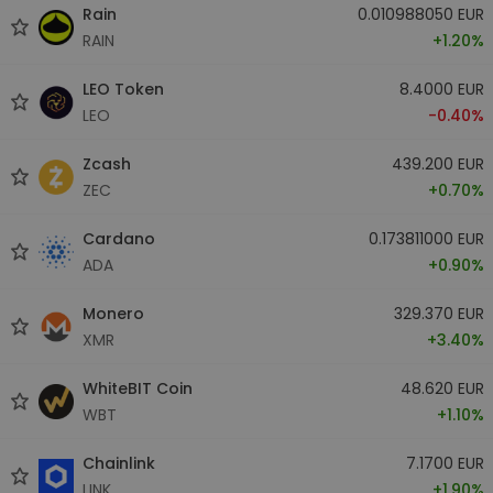
Rain
0.010988050 EUR
RAIN
+1.20%
LEO Token
8.4000 EUR
LEO
-0.40%
Zcash
439.200 EUR
ZEC
+0.70%
Cardano
0.173811000 EUR
ADA
+0.90%
Monero
329.370 EUR
XMR
+3.40%
WhiteBIT Coin
48.620 EUR
WBT
+1.10%
Chainlink
7.1700 EUR
LINK
+1.90%