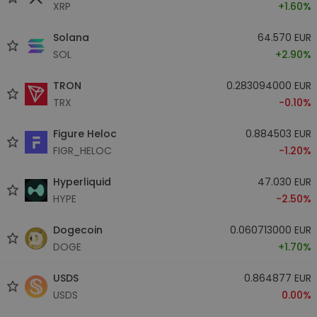
XRP
+1.60%
Solana
64.570 EUR
SOL
+2.90%
TRON
0.283094000 EUR
TRX
-0.10%
Figure Heloc
0.884503 EUR
FIGR_HELOC
-1.20%
Hyperliquid
47.030 EUR
HYPE
-2.50%
Dogecoin
0.060713000 EUR
DOGE
+1.70%
USDS
0.864877 EUR
USDS
0.00%