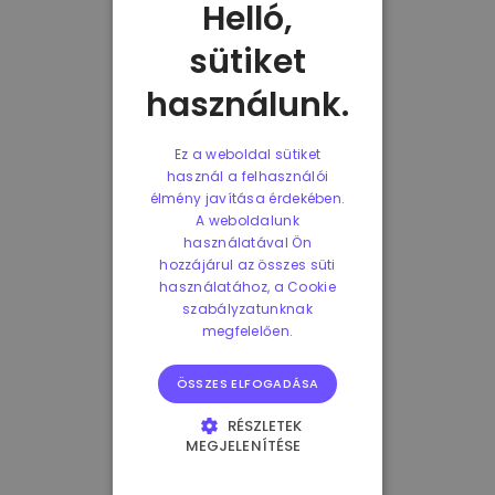
Helló,
sütiket
használunk.
Ez a weboldal sütiket
használ a felhasználói
élmény javítása érdekében.
A weboldalunk
használatával Ön
hozzájárul az összes süti
használatához, a Cookie
szabályzatunknak
megfelelően.
ÖSSZES ELFOGADÁSA
RÉSZLETEK
MEGJELENÍTÉSE
ELENGEDHETETLENÜL