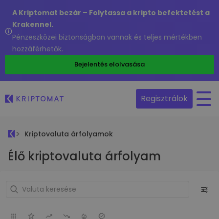
A Kriptomat bezár – Folytassa a kripto befektetést a
Krakennel.
Pénzeszközei biztonságban vannak és teljes mértékben
hozzáférhetők.
Bejelentés elolvasása
Regisztrálok
Kriptovaluta árfolyamok
Élő kriptovaluta árfolyam