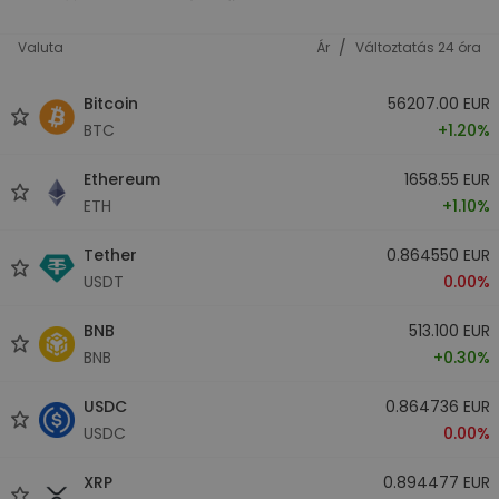
/
Valuta
Ár
Változtatás 24 óra
Bitcoin
56207.00 EUR
BTC
+1.20%
Ethereum
1658.55 EUR
ETH
+1.10%
Tether
0.864550 EUR
USDT
0.00%
BNB
513.100 EUR
BNB
+0.30%
USDC
0.864736 EUR
USDC
0.00%
XRP
0.894477 EUR