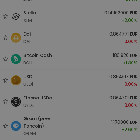
Stellar
0.141162000 EUR
XLM
+2.00%
Dai
0.864771 EUR
DAI
0.00%
Bitcoin Cash
186.920 EUR
BCH
+1.80%
USD1
0.864917 EUR
USD1
0.00%
Ethena USDe
0.864701 EUR
USDE
0.00%
Gram (prev.
1.170000 EUR
Toncoin)
+2.60%
GRAM