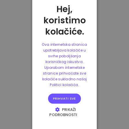
Hej,
koristimo
kolačiće.
Ova internetska stranica
upotrebljava kolačiće u
svrhe poboljšanja
korisničkog iskustva.
Uporabom internetske
stranice prihvaćate sve
kolačiće sukladno našoj
Politici kolačića.
PRIHVATI SVE
PRIKAŽI
PODROBNOSTI
NUŽNO POTREBNI
KOLAČIĆI