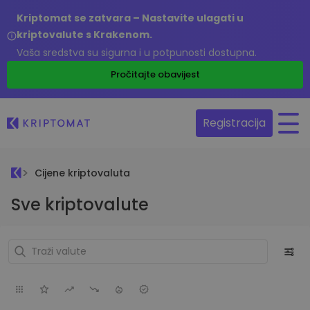
Kriptomat se zatvara – Nastavite ulagati u
kriptovalute s Krakenom.
Vaša sredstva su sigurna i u potpunosti dostupna.
Pročitajte obavijest
Registracija
Cijene kriptovaluta
Sve kriptovalute