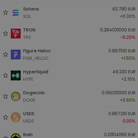
Solana
63.780 EUR
SOL
+0.30%
TRON
0.284031000 EUR
TRX
-0.20%
Figure Heloc
0.897510 EUR
FIGR_HELOC
+1.50%
Hyperliquid
49.230 EUR
HYPE
+2.10%
Dogecoin
0.060311000 EUR
DOGE
+0.60%
USDS
0.867291 EUR
USDS
0.00%
Rain
0.011041910 EUR