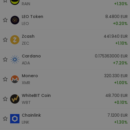
RAIN
+1.30%
LEO Token
8.4800 EUR
LEO
+0.20%
Zcash
441.940 EUR
ZEC
+1.10%
Cardano
0.175363000 EUR
ADA
+7.20%
Monero
320.330 EUR
XMR
+1.00%
WhiteBIT Coin
48.700 EUR
WBT
+0.10%
Chainlink
7.1200 EUR
LINK
+1.30%