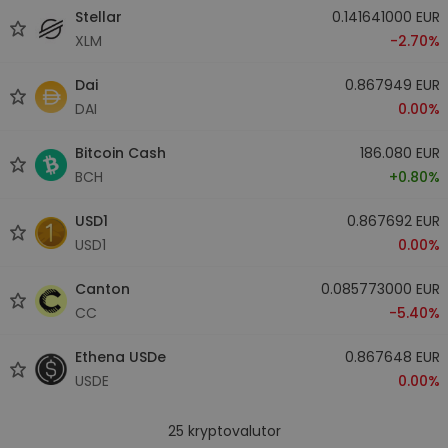
Stellar
0.141641000 EUR
XLM
-2.70%
Dai
0.867949 EUR
DAI
0.00%
Bitcoin Cash
186.080 EUR
BCH
+0.80%
USD1
0.867692 EUR
USD1
0.00%
Canton
0.085773000 EUR
CC
-5.40%
Ethena USDe
0.867648 EUR
USDE
0.00%
25
kryptovalutor