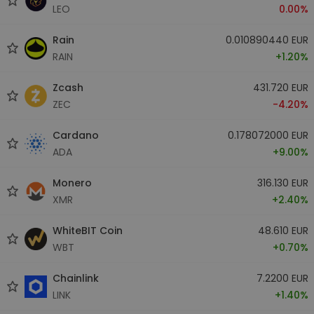
LEO
0.00%
Rain
0.010890440 EUR
RAIN
+1.20%
Zcash
431.720 EUR
ZEC
-4.20%
Cardano
0.178072000 EUR
ADA
+9.00%
Monero
316.130 EUR
XMR
+2.40%
WhiteBIT Coin
48.610 EUR
WBT
+0.70%
Chainlink
7.2200 EUR
LINK
+1.40%