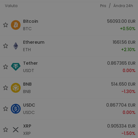
/
Valuta
Pris
Ändra 24h
Bitcoin
56093.00 EUR
BTC
+0.50%
Ethereum
1661.56 EUR
ETH
+2.10%
Tether
0.867365 EUR
USDT
0.00%
BNB
514.650 EUR
BNB
-1.30%
USDC
0.867704 EUR
USDC
0.00%
XRP
0.905334 EUR
XRP
-1.50%