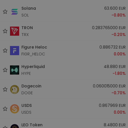
Solana
63.600 EUR
SOL
-0.80%
TRON
0.283765000 EUR
TRX
-0.20%
Figure Heloc
0.886732 EUR
FIGR_HELOC
0.00%
Hyperliquid
48.880 EUR
HYPE
-1.80%
Dogecoin
0.060015000 EUR
DOGE
-0.70%
USDS
0.867969 EUR
USDS
0.00%
LEO Token
8.4800 EUR