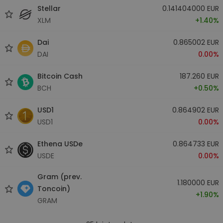
Stellar
0.141404000 EUR
XLM
+1.40%
Dai
0.865002 EUR
DAI
0.00%
Bitcoin Cash
187.260 EUR
BCH
+0.50%
USD1
0.864902 EUR
USD1
0.00%
Ethena USDe
0.864733 EUR
USDE
0.00%
Gram (prev.
1.180000 EUR
Toncoin)
+1.90%
GRAM