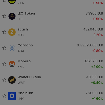
RAIN
-0.50%
LEO Token
8.3900 EUR
LEO
-0.50%
Zcash
432.040 EUR
ZEC
-1.20%
Cardano
0.172525000 EUR
ADA
-0.80%
Monero
326.570 EUR
XMR
+2.00%
WhiteBIT Coin
48.610 EUR
WBT
+0.40%
Chainlink
7.2000 EUR
LINK
+1.60%