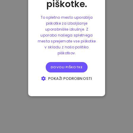
piškotke.
To spletno mesto uporablja
piškotke za izboljšanje
uporabniške izkušnje. Z
uporabo našega spletnega
mesta sprejemate vse piškotke
v skladu z našo politiko
piškotkov.
DOVOLI PIŠKOTKE
POKAŽI PODROBNOSTI
NUJNO POTREBNI
IZVEDBENI
CILJANJE
FUNKCIONALNOST