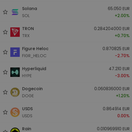
Solana
65.050 EUR
SOL
+2.00%
TRON
0.284204000 EUR
TRX
+0.70%
Figure Heloc
0.870825 EUR
FIGR_HELOC
-2.70%
Hyperliquid
47.210 EUR
HYPE
-3.00%
Dogecoin
0.060836000 EUR
DOGE
+1.20%
USDS
0.864914 EUR
USDS
0.00%
Rain
0.010969910 EUR