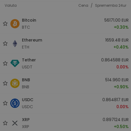
/
Valuta
Cena
Sprememba 24ur
Bitcoin
56171.00 EUR
BTC
+0.30%
Ethereum
1659.48 EUR
ETH
+0.40%
Tether
0.864588 EUR
USDT
0.00%
BNB
514.960 EUR
BNB
+0.90%
USDC
0.864817 EUR
USDC
0.00%
XRP
0.897124 EUR
XRP
+0.50%