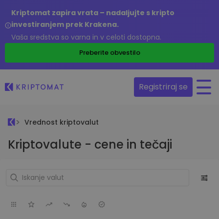
Kriptomat zapira vrata – nadaljujte s kripto
investiranjem prek Krakena.
Vaša sredstva so varna in v celoti dostopna.
Preberite obvestilo
Registriraj se
Vrednost kriptovalut
Kriptovalute - cene in tečaji