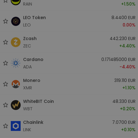
RAIN
+1.50%
LEO Token
8.4400 EUR
LEO
0.00%
Zcash
442.230 EUR
ZEC
+4.40%
Cardano
0.171485000 EUR
ADA
-4.40%
Monero
319.110 EUR
XMR
+1.10%
WhiteBIT Coin
48.330 EUR
WBT
+0.20%
Chainlink
7.0700 EUR
LINK
+0.10%