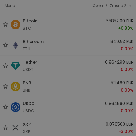
/
Mena
Cena
Zmena 24h
Bitcoin
55852.00 EUR
BTC
+0.30%
Ethereum
1649.93 EUR
ETH
0.00%
Tether
0.864298 EUR
USDT
0.00%
BNB
511.480 EUR
BNB
0.00%
USDC
0.864560 EUR
USDC
0.00%
XRP
0.878503 EUR
XRP
-3.00%