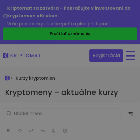
Kriptomat sa zatvára – Pokračujte v investovaní do
kryptomien s Kraken.
Vaše prostriedky sú v bezpečí a plne prístupné.
Prečítať oznámenie
Registrácia
Kurzy kryptomien
Kryptomeny – aktuálne kurzy