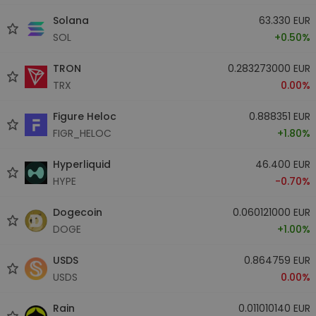
Solana
63.330 EUR
SOL
+0.50%
TRON
0.283273000 EUR
TRX
0.00%
Figure Heloc
0.888351 EUR
FIGR_HELOC
+1.80%
Hyperliquid
46.400 EUR
HYPE
-0.70%
Dogecoin
0.060121000 EUR
DOGE
+1.00%
USDS
0.864759 EUR
USDS
0.00%
Rain
0.011010140 EUR