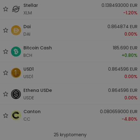
Stellar
0.138493000 EUR
XLM
-1.20%
Dai
0.864874 EUR
DAI
0.00%
Bitcoin Cash
185.690 EUR
BCH
+0.80%
USD1
0.864596 EUR
USD1
0.00%
Ethena USDe
0.864596 EUR
USDE
0.00%
Canton
0.080659000 EUR
CC
-4.80%
25
kryptomeny