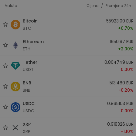
/
Valuta
Cijena
Promjena 24h
Bitcoin
55923.00 EUR
BTC
+0.70%
Ethereum
1650.97 EUR
ETH
+2.00%
Tether
0.864749 EUR
USDT
0.00%
BNB
513.480 EUR
BNB
-0.20%
USDC
0.865103 EUR
USDC
0.00%
XRP
0.918326 EUR
XRP
-1.10%