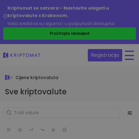
Kriptomat se zatvara – Nastavite ulagati u
kriptovalute s Krakenom.
Vaša sredstva su sigurna i u potpunosti dostupna.
Pročitajte obavijest
Registracija
Cijene kriptovaluta
Sve kriptovalute