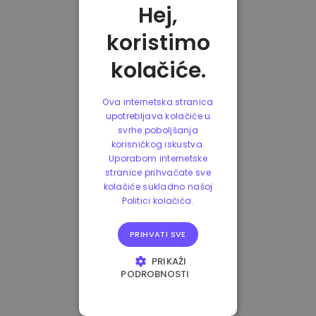
Hej,
koristimo
kolačiće.
Ova internetska stranica
upotrebljava kolačiće u
svrhe poboljšanja
korisničkog iskustva.
Uporabom internetske
stranice prihvaćate sve
kolačiće sukladno našoj
Politici kolačića.
PRIHVATI SVE
PRIKAŽI
PODROBNOSTI
NUŽNO POTREBNI
KOLAČIĆI