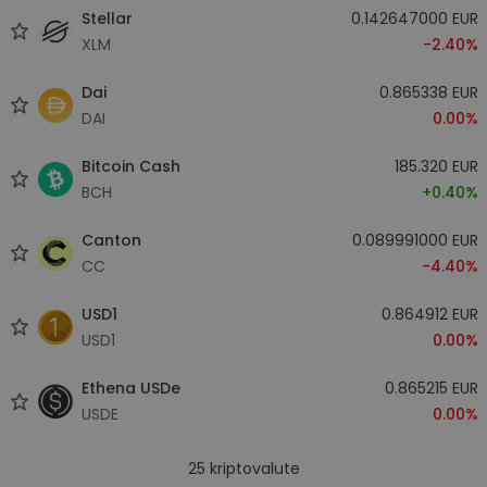
Stellar
0.142647000 EUR
XLM
-2.40%
Dai
0.865338 EUR
DAI
0.00%
Bitcoin Cash
185.320 EUR
BCH
+0.40%
Canton
0.089991000 EUR
CC
-4.40%
USD1
0.864912 EUR
USD1
0.00%
Ethena USDe
0.865215 EUR
USDE
0.00%
25
kriptovalute