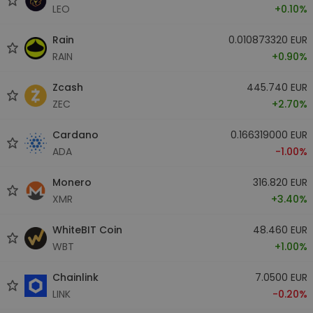
LEO
+0.10%
Rain
0.010873320 EUR
RAIN
+0.90%
Zcash
445.740 EUR
ZEC
+2.70%
Cardano
0.166319000 EUR
ADA
-1.00%
Monero
316.820 EUR
XMR
+3.40%
WhiteBIT Coin
48.460 EUR
WBT
+1.00%
Chainlink
7.0500 EUR
LINK
-0.20%