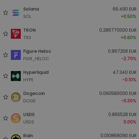
Solana
66.490 EUR
SOL
+0.50%
TRON
0.286770000 EUR
TRX
+0.60%
Figure Heloc
0.867258 EUR
FIGR_HELOC
-2.70%
Hyperliquid
47.340 EUR
HYPE
-0.10%
Dogecoin
0.060580000 EUR
DOGE
-0.30%
USDS
0.865528 EUR
USDS
0.00%
Rain
0.010869090 EUR