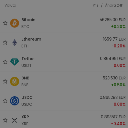
/
Valuta
Pris
Ändra 24h
Bitcoin
56285.00 EUR
BTC
+0.20%
Ethereum
1659.77 EUR
ETH
-0.20%
Tether
0.864991 EUR
USDT
0.00%
BNB
523.530 EUR
BNB
+0.50%
USDC
0.865283 EUR
USDC
0.00%
XRP
0.893517 EUR
XRP
-0.40%