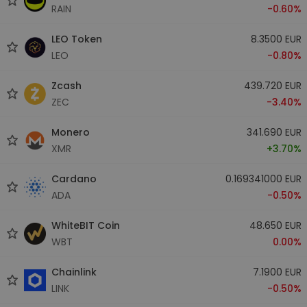
RAIN
-0.60%
LEO Token
8.3500 EUR
LEO
-0.80%
Zcash
439.720 EUR
ZEC
-3.40%
Monero
341.690 EUR
XMR
+3.70%
Cardano
0.169341000 EUR
ADA
-0.50%
WhiteBIT Coin
48.650 EUR
WBT
0.00%
Chainlink
7.1900 EUR
LINK
-0.50%