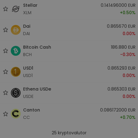
Stellar
0.141496000 EUR
XLM
+0.50%
Dai
0.865670 EUR
DAI
0.00%
Bitcoin Cash
186.880 EUR
BCH
-0.30%
USD1
0.865293 EUR
USD1
0.00%
Ethena USDe
0.865303 EUR
USDE
0.00%
Canton
0.086172000 EUR
CC
+0.70%
25
kryptovalutor