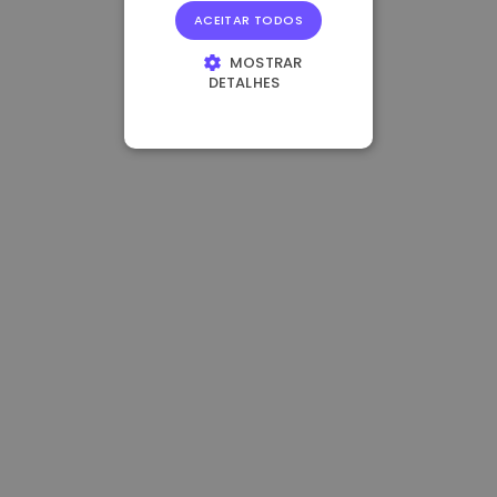
ACEITAR TODOS
MOSTRAR
DETALHES
ESTRITAMENTE
NECESSÁRIOS
DESEMPENHO
DIRECIONAMENTO
FUNCIONALIDADE