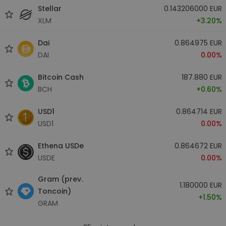
Stellar
0.143206000 EUR
XLM
+3.20%
Dai
0.864975 EUR
DAI
0.00%
Bitcoin Cash
187.880 EUR
BCH
+0.60%
USD1
0.864714 EUR
USD1
0.00%
Ethena USDe
0.864672 EUR
USDE
0.00%
Gram (prev.
1.180000 EUR
Toncoin)
+1.50%
GRAM