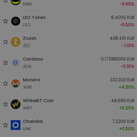
RAIN
-0.60%
LEO Token
8.4000 EUR
LEO
-0.50%
Zcash
438.410 EUR
ZEC
-1.10%
Cardano
0.173186000 EUR
ADA
-0.10%
Monero
332.320 EUR
XMR
+4.30%
WhiteBIT Coin
48.690 EUR
WBT
+0.20%
Chainlink
7.2200 EUR
LINK
+0.50%