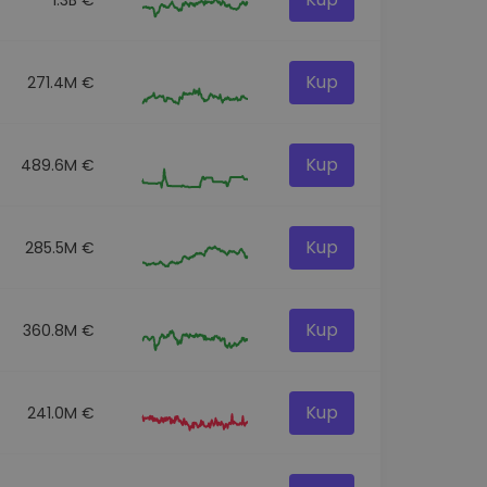
Kup
271.4M €
Kup
489.6M €
Kup
285.5M €
Kup
360.8M €
Kup
241.0M €