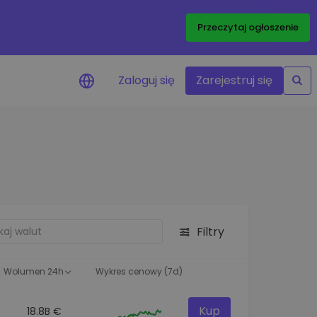
Przeczytaj ogłoszenie
Zaloguj się
Zarejestruj się
enowe
je cen ulubionych
czasie rzeczywistym
aj aktywa
liwości inwestycyjne
Filtry
ortfolio
na obserwacja
ąca optymalne wyniki
Wolumen 24h
Wykres cenowy (7d)
Kup
18.8B €