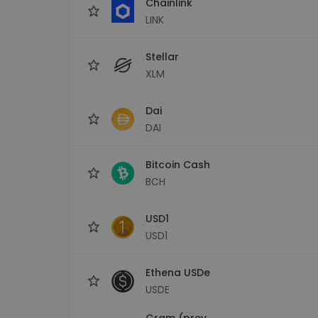
Chainlink
LINK
Stellar
XLM
Dai
DAI
Bitcoin Cash
BCH
USD1
USD1
Ethena USDe
USDE
Gram (prev.