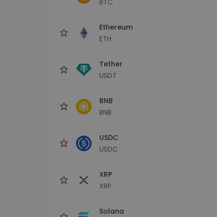
BTC
Explorer inwestycji
Znajdź swoją strategię krypto
Ethereum
ETH
Tether
USDT
BNB
BNB
USDC
USDC
XRP
XRP
Solana