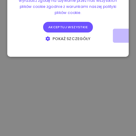
wyrażasz zgodę na używanie przez nas wszystkich
plików cookie zgodnie z warunkami naszej polityki
1.170000 €
-1.80%
3.2B €
plików cookie.
AKCEPTUJ WSZYSTKIE
POKAŻ SZCZEGÓŁY
NIEZBĘDNE
WYDAJNOŚĆ
TARGETOWANIE
FUNKCJONALNOŚĆ