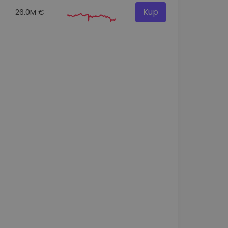
Kup
26.0M €