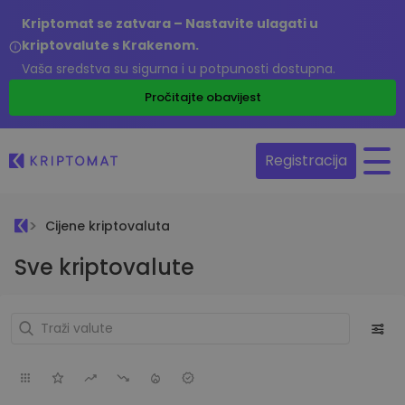
Kriptomat se zatvara – Nastavite ulagati u
kriptovalute s Krakenom.
Vaša sredstva su sigurna i u potpunosti dostupna.
Pročitajte obavijest
Registracija
Cijene kriptovaluta
Sve kriptovalute