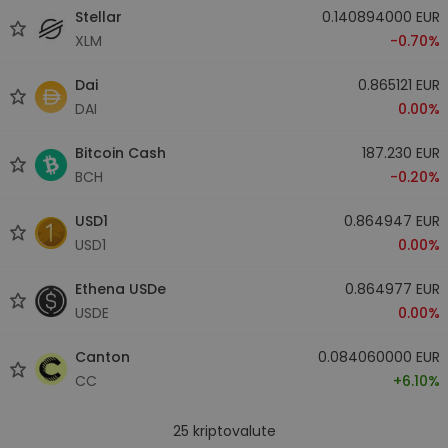
Stellar
0.140894000 EUR
XLM
-0.70%
Dai
0.865121 EUR
DAI
0.00%
Bitcoin Cash
187.230 EUR
BCH
-0.20%
USD1
0.864947 EUR
USD1
0.00%
Ethena USDe
0.864977 EUR
USDE
0.00%
Canton
0.084060000 EUR
CC
+6.10%
25
kriptovalute