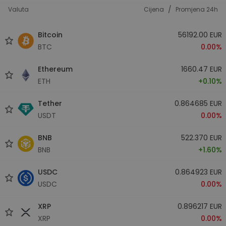
/
Valuta
Cijena
Promjena 24h
Bitcoin
56192.00 EUR
BTC
0.00%
Ethereum
1660.47 EUR
ETH
+0.10%
Tether
0.864685 EUR
USDT
0.00%
BNB
522.370 EUR
BNB
+1.60%
USDC
0.864923 EUR
USDC
0.00%
XRP
0.896217 EUR
XRP
0.00%