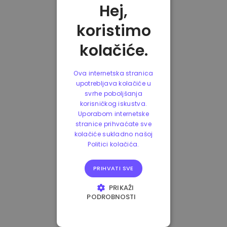
Hej,
koristimo
kolačiće.
Ova internetska stranica
upotrebljava kolačiće u
svrhe poboljšanja
korisničkog iskustva.
Uporabom internetske
stranice prihvaćate sve
kolačiće sukladno našoj
Politici kolačića.
PRIHVATI SVE
PRIKAŽI
PODROBNOSTI
NUŽNO POTREBNI
KOLAČIĆI