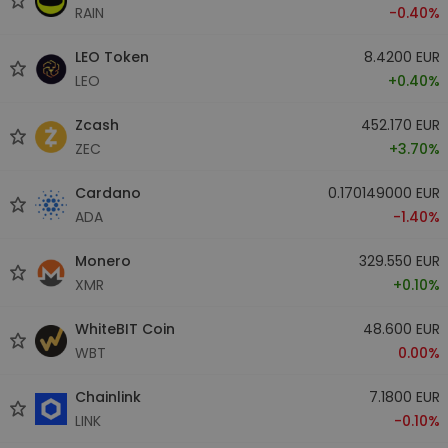
RAIN
-0.40%
LEO Token
8.4200 EUR
LEO
+0.40%
Zcash
452.170 EUR
ZEC
+3.70%
Cardano
0.170149000 EUR
ADA
-1.40%
Monero
329.550 EUR
XMR
+0.10%
WhiteBIT Coin
48.600 EUR
WBT
0.00%
Chainlink
7.1800 EUR
LINK
-0.10%