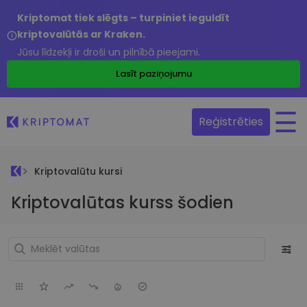
Kriptomat tiek slēgts – turpiniet ieguldīt
kriptovalūtās ar Kraken.
Jūsu līdzekļi ir droši un pilnībā pieejami.
Lasīt paziņojumu
Reģistrēties
Kriptovalūtu kursi
Kriptovalūtas kurss šodien