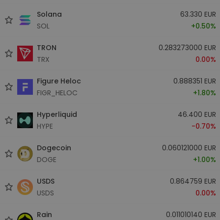
Solana
63.330 EUR
SOL
+0.50%
TRON
0.283273000 EUR
TRX
0.00%
Figure Heloc
0.888351 EUR
FIGR_HELOC
+1.80%
Hyperliquid
46.400 EUR
HYPE
-0.70%
Dogecoin
0.060121000 EUR
DOGE
+1.00%
USDS
0.864759 EUR
USDS
0.00%
Rain
0.011010140 EUR