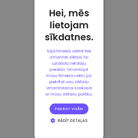
Hei, mēs
lietojam
sīkdatnes.
Šajā tīmekļa vietnē tiek
izmantoti sīkfaili, lai
uzlabotu lietotāju
pieredzi. Izmantojot
mūsu tīmekļa vietni, jūs
piekrītat visu sīkfailu
izmantošanai saskaņā
ar mūsu sīkfailu politiku.
PIEKRIST VISĀM
RĀDĪT DETAĻAS
STRIKTI
NEPIECIEŠAMIE