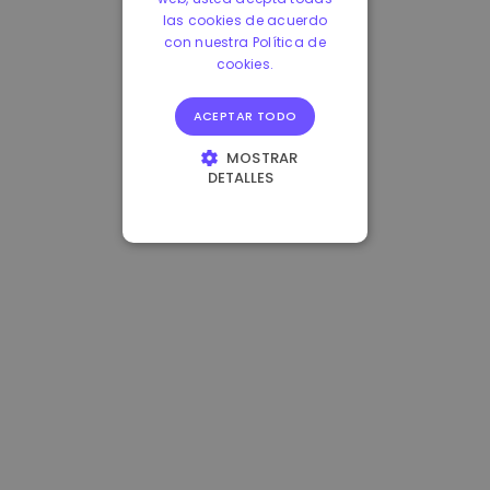
las cookies de acuerdo
con nuestra Política de
cookies.
ACEPTAR TODO
MOSTRAR
DETALLES
COOKIES
ESTRICTAMENTE
NECESARIAS
COOKIES DE
RENDIMIENTO
COOKIES DE
PREFERENCIAS
COOKIES DE
FUNCIONALIDAD