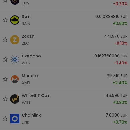
LEO
-0.20%
Rain
0.010888810 EUR
RAIN
+0.90%
Zcash
441.570 EUR
ZEC
-0.10%
Cardano
0.162760000 EUR
ADA
-1.40%
Monero
315.310 EUR
XMR
+2.40%
WhiteBIT Coin
48.590 EUR
WBT
+0.90%
Chainlink
7.0900 EUR
LINK
+0.70%