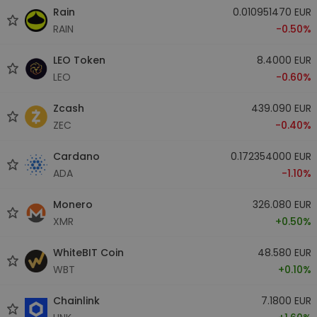
Rain
0.010951470 EUR
RAIN
-0.50%
LEO Token
8.4000 EUR
LEO
-0.60%
Zcash
439.090 EUR
ZEC
-0.40%
Cardano
0.172354000 EUR
ADA
-1.10%
Monero
326.080 EUR
XMR
+0.50%
WhiteBIT Coin
48.580 EUR
WBT
+0.10%
Chainlink
7.1800 EUR