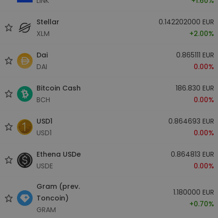
LINK
+1.60%
Stellar
0.142202000 EUR
XLM
+2.00%
Dai
0.865111 EUR
DAI
0.00%
Bitcoin Cash
186.830 EUR
BCH
0.00%
USD1
0.864693 EUR
USD1
0.00%
Ethena USDe
0.864813 EUR
USDE
0.00%
Gram (prev.
1.180000 EUR
Toncoin)
+0.70%
GRAM