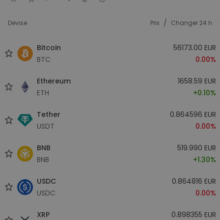
/
Devise
Prix
Changer 24 h
Bitcoin
56173.00 EUR
BTC
0.00%
Ethereum
1658.59 EUR
ETH
+0.10%
Tether
0.864596 EUR
USDT
0.00%
BNB
519.990 EUR
BNB
+1.30%
USDC
0.864816 EUR
USDC
0.00%
XRP
0.898355 EUR