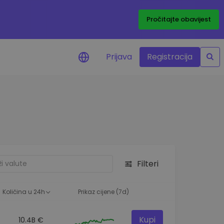
Pročitajte obavijest
Prijava
Registracija
cijenama
 cijena vaših
tva
 ulaganje
Filteri
elja
 optimalnu
Količina u 24h
Prikaz cijene (7d)
Kupi
10.4B €