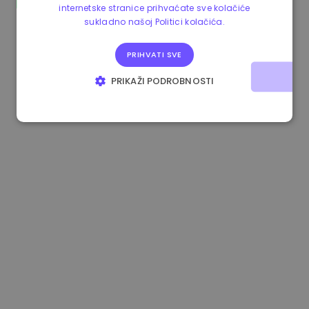
internetske stranice prihvaćate sve kolačiće
0.083269000 €
+4.90%
3.3B €
sukladno našoj Politici kolačića.
PRIHVATI SVE
PRIKAŽI PODROBNOSTI
NUŽNO POTREBNI KOLAČIĆI
IZVEDBA
CILJANOST
FUNKCIONALNOST