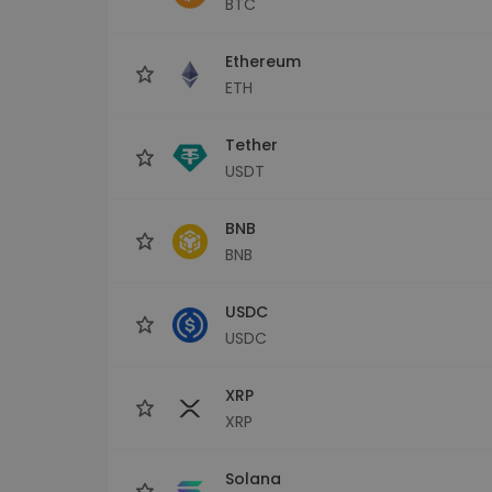
BTC
Istraživač ulaganja
Pronađi svoju kripto strategiju
Ethereum
ETH
Tether
USDT
BNB
BNB
USDC
USDC
XRP
XRP
Solana