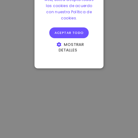
las cookies de acuerdo
con nuestra Política de
cookies.
ACEPTAR TODO
MOSTRAR
DETALLES
COOKIES
ESTRICTAMENTE
NECESARIAS
COOKIES DE
RENDIMIENTO
COOKIES DE
PREFERENCIAS
COOKIES DE
FUNCIONALIDAD