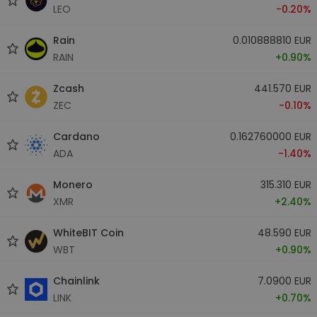
LEO
-0.20%
Rain
0.010888810 EUR
RAIN
+0.90%
Zcash
441.570 EUR
ZEC
-0.10%
Cardano
0.162760000 EUR
ADA
-1.40%
Monero
315.310 EUR
XMR
+2.40%
WhiteBIT Coin
48.590 EUR
WBT
+0.90%
Chainlink
7.0900 EUR
LINK
+0.70%