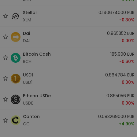
Stellar
0.140674000 EUR
XLM
-0.30%
Dai
0.865352 EUR
DAI
0.00%
Bitcoin Cash
185.900 EUR
BCH
-0.60%
USD1
0.864784 EUR
USD1
0.00%
Ethena USDe
0.865056 EUR
USDE
0.00%
Canton
0.083269000 EUR
CC
+4.90%