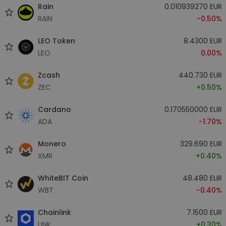
Rain
0.010939270 EUR
RAIN
-0.50%
LEO Token
8.4300 EUR
LEO
0.00%
Zcash
440.730 EUR
ZEC
+0.50%
Cardano
0.170550000 EUR
ADA
-1.70%
Monero
329.690 EUR
XMR
+0.40%
WhiteBIT Coin
48.480 EUR
WBT
-0.40%
Chainlink
7.1500 EUR
LINK
+0.30%