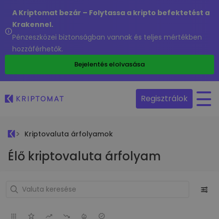
A Kriptomat bezár – Folytassa a kripto befektetést a
Krakennel.
Pénzeszközei biztonságban vannak és teljes mértékben
hozzáférhetők.
Bejelentés elolvasása
Regisztrálok
Kriptovaluta árfolyamok
Élő kriptovaluta árfolyam