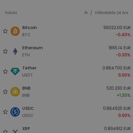
/
Valuta
Ár
Változtatás 24 óra
Bitcoin
56022.00 EUR
BTC
-0.40%
Ethereum
1655.14 EUR
ETH
-0.30%
Tether
0.864700 EUR
USDT
0.00%
BNB
520.230 EUR
BNB
+1.30%
USDC
0.864925 EUR
USDC
0.00%
XRP
0.894912 EUR