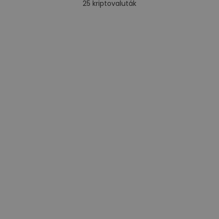
25
kriptovaluták