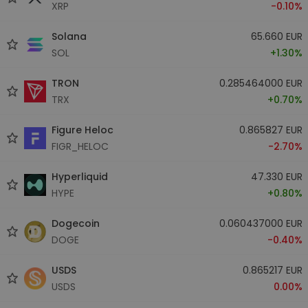
XRP
-0.10%
Solana
65.660 EUR
SOL
+1.30%
TRON
0.285464000 EUR
TRX
+0.70%
Figure Heloc
0.865827 EUR
FIGR_HELOC
-2.70%
Hyperliquid
47.330 EUR
HYPE
+0.80%
Dogecoin
0.060437000 EUR
DOGE
-0.40%
USDS
0.865217 EUR
USDS
0.00%