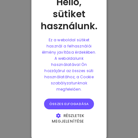
Helló,
sütiket
használunk.
Ez a weboldal sütiket
használ a felhasználói
élmény javítása érdekében.
A weboldalunk
használatával Ön
hozzájárul az összes süti
használatához, a Cookie
szabályzatunknak
megfelelően.
ÖSSZES ELFOGADÁSA
RÉSZLETEK
MEGJELENÍTÉSE
ELENGEDHETETLENÜL
SZÜKSÉGES