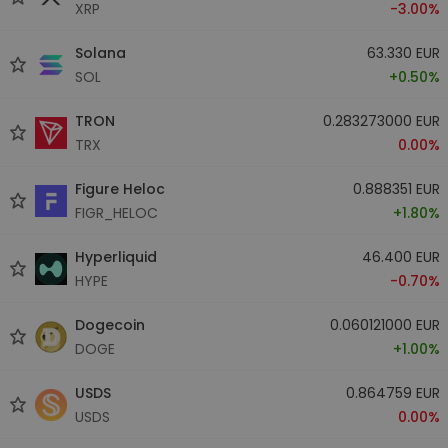
XRP
-3.00%
Solana
63.330 EUR
SOL
+0.50%
TRON
0.283273000 EUR
TRX
0.00%
Figure Heloc
0.888351 EUR
FIGR_HELOC
+1.80%
Hyperliquid
46.400 EUR
HYPE
-0.70%
Dogecoin
0.060121000 EUR
DOGE
+1.00%
USDS
0.864759 EUR
USDS
0.00%