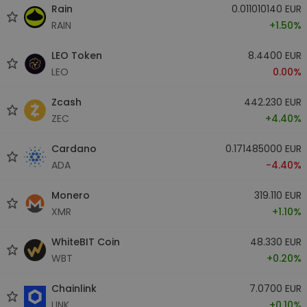
Rain
0.011010140 EUR
RAIN
+1.50%
LEO Token
8.4400 EUR
LEO
0.00%
Zcash
442.230 EUR
ZEC
+4.40%
Cardano
0.171485000 EUR
ADA
-4.40%
Monero
319.110 EUR
XMR
+1.10%
WhiteBIT Coin
48.330 EUR
WBT
+0.20%
Chainlink
7.0700 EUR
LINK
+0.10%