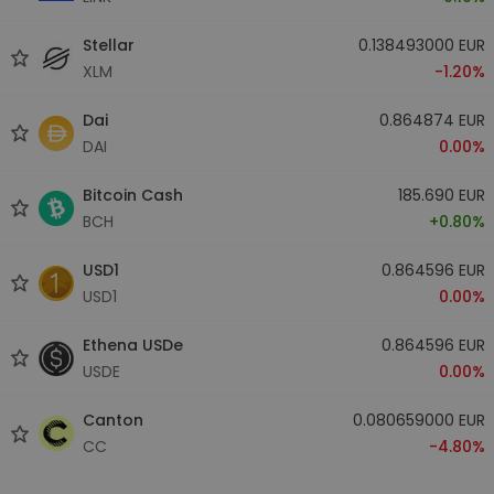
Stellar
0.138493000 EUR
XLM
-1.20%
Dai
0.864874 EUR
DAI
0.00%
Bitcoin Cash
185.690 EUR
BCH
+0.80%
USD1
0.864596 EUR
USD1
0.00%
Ethena USDe
0.864596 EUR
USDE
0.00%
Canton
0.080659000 EUR
CC
-4.80%