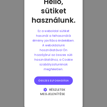
Helló,
sütiket
használunk.
Ez a weboldal sütiket
használ a felhasználói
élmény javítása érdekében.
A weboldalunk
használatával Ön
hozzájárul az összes süti
használatához, a Cookie
szabályzatunknak
megfelelően.
ÖSSZES ELFOGADÁSA
RÉSZLETEK
MEGJELENÍTÉSE
ELENGEDHETETLENÜL
SZÜKSÉGES