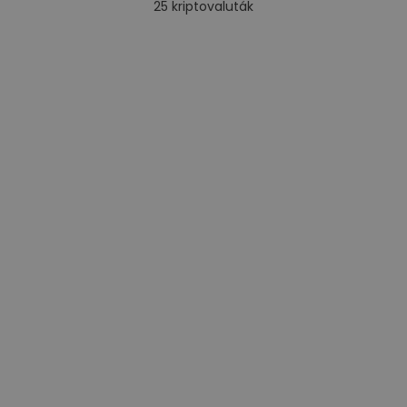
25
kriptovaluták