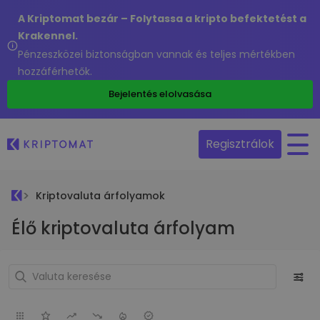
A Kriptomat bezár – Folytassa a kripto befektetést a
Krakennel.
Pénzeszközei biztonságban vannak és teljes mértékben
hozzáférhetők.
Bejelentés elolvasása
Regisztrálok
Kriptovaluta árfolyamok
Élő kriptovaluta árfolyam