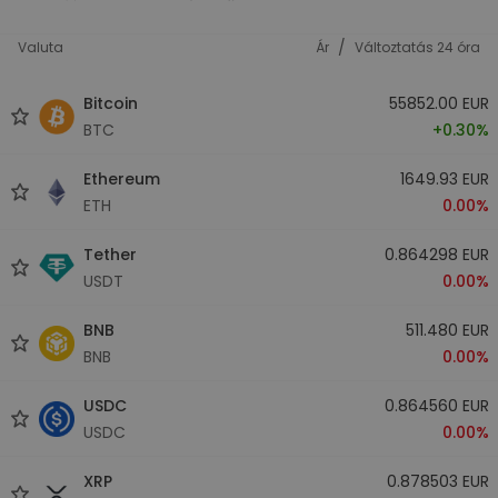
/
Valuta
Ár
Változtatás 24 óra
Bitcoin
55852.00 EUR
BTC
+0.30%
Ethereum
1649.93 EUR
ETH
0.00%
Tether
0.864298 EUR
USDT
0.00%
BNB
511.480 EUR
BNB
0.00%
USDC
0.864560 EUR
USDC
0.00%
XRP
0.878503 EUR