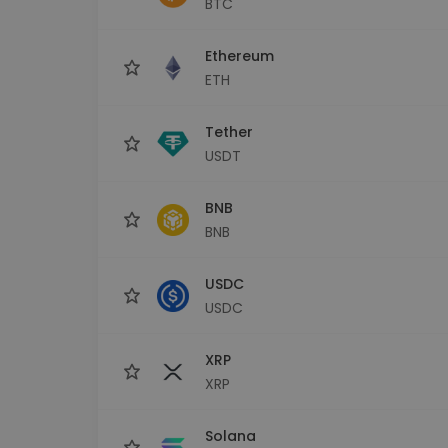
BTC
maks
Ieguldījumu palīgs
Ethereum
Atrodi savu kripto stratēģiju
ETH
Tether
USDT
BNB
BNB
USDC
USDC
XRP
XRP
Solana