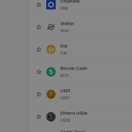
Chainlink
LINK
Stellar
XLM
Dai
DAI
Bitcoin Cash
BCH
USD1
USD1
Ethena USDe
USDE
Gram (prev.