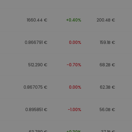
1660.44 €
+0.40%
200.4B €
0.866791 €
0.00%
159.1B €
512.290 €
-0.70%
68.2B €
0.867075 €
0.00%
62.3B €
0.895851 €
-1.00%
56.0B €
63.780 €
+0.30%
37.1B €