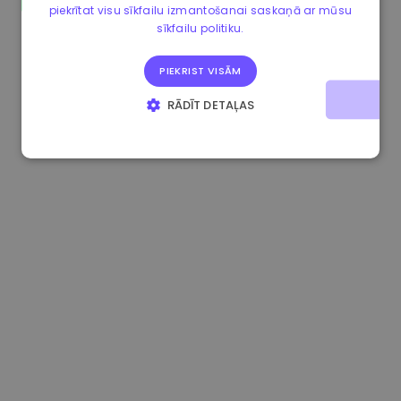
piekrītat visu sīkfailu izmantošanai saskaņā ar mūsu
1.160000 €
-3.00%
3.2B €
sīkfailu politiku.
PIEKRIST VISĀM
RĀDĪT DETAĻAS
STRIKTI NEPIECIEŠAMIE
VEIKTSPĒJAS
MĒRĶA
FUNKCIONALITĀTES