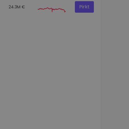
Pirkt
24.3M €