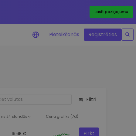
Lasīt paziņojumu
Pieteikšanās
Reģistrēties
ājumi par cenām
ienītāko žetonu cenu
ājumi reāllaikā
 investīciju iespējas
Filtri
a analīze
tziņas optimālai
ai
ms 24 stundās
Cenu grafiks (7d)
Pirkt
16.6B €