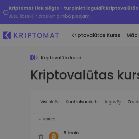
Kriptomat tiek slēgts – turpiniet ieguldīt kriptovalūtās
Jūsu līdzekļi ir droši un pilnībā pieejami.
Kriptovalūtas Kurss
Māci
Kriptovalūtu kursi
Pirkt un pārdot kripto
Kriptovalūtas kur
Visas cenas
Tikko 
Pērciet vairāk nekā 300
Vairāk nekā 300 kriptovalūtu
Nesen 
kriptovalūtas
Ja es
Lielākie Ieguvēji un Zaudētāji
Kripto maiņa
vērtī
Atrodiet investīciju iespējas
Vairāk nekā 1000 valūtu pā
...šodi
iespējas
Visi aktīvi
Kontrolsaraksts
Ieguvēji
Zaudē
Inteliģentie portfeļi
Gudrs veids, kā investēt
Valūta
kriptovalūtās
Kriptomat Maks
Bitcoin
Drošs un vienkāršs kriptova