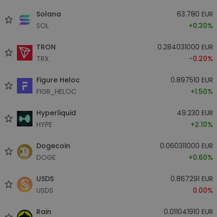
Solana
63.780 EUR
SOL
+0.30%
TRON
0.284031000 EUR
TRX
-0.20%
Figure Heloc
0.897510 EUR
FIGR_HELOC
+1.50%
Hyperliquid
49.230 EUR
HYPE
+2.10%
Dogecoin
0.060311000 EUR
DOGE
+0.60%
USDS
0.867291 EUR
USDS
0.00%
Rain
0.011041910 EUR