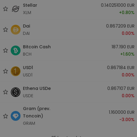
Stellar
0.140251000 EUR
XLM
+0.80%
Dai
0.867209 EUR
DAI
0.00%
Bitcoin Cash
187.190 EUR
BCH
+1.60%
USD1
0.867184 EUR
USD1
0.00%
Ethena USDe
0.867107 EUR
USDE
0.00%
Gram (prev.
1.160000 EUR
Toncoin)
-3.00%
GRAM