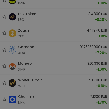
RAIN
+1.30%
LEO Token
8.4800 EUR
LEO
+0.20%
Zcash
441.940 EUR
ZEC
+1.10%
Cardano
0.175363000 EUR
ADA
+7.20%
Monero
320.330 EUR
XMR
+1.00%
WhiteBIT Coin
48.700 EUR
WBT
+0.10%
Chainlink
7.1200 EUR
LINK
+1.30%