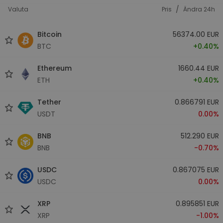
/
Valuta
Pris
Ändra 24h
Bitcoin
56374.00 EUR
BTC
+0.40%
Ethereum
1660.44 EUR
ETH
+0.40%
Tether
0.866791 EUR
USDT
0.00%
BNB
512.290 EUR
BNB
-0.70%
USDC
0.867075 EUR
USDC
0.00%
XRP
0.895851 EUR
XRP
-1.00%